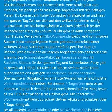
Skireise-Begeisterten das Passende mit. Vom Neuling bis zum
Freerider, für jeden gibt es die richtige Tagesfahrt mit den richtigen
Pisten. Du kommst am frühen Vormittag im Skigebiet an und hast
den ganzen Tag Zeit, um dich auf den weißen Abfahrten richtig
auszutoben. Am Nachmittag heizen wir euch ordentlich bei der
Schneebeben Party ein und um 19 Uhr geht es dann entspannt
nach Hause. Wer zu einem
Ski-Wochenende
bleibt, wird von unseren
Bussen in die nahegelegenen Hotels gebracht und erlebt einen
weiteren Skitag. Verbringe so ganz einfach perfekte Tage im
Schnee. Wähle zwischen all unseren Angeboten dein passendes Ski-
Erlebnis: Das
Schneebeben-Paket
der
Tagesausfahrten
mit
Busfahrt
,
Skipass
für den ganzen Tag und Schneebeben Party gibt
es bereits ab € 99,90. Dir reicht ein Tag im Schnee nicht? Dann
buche unsere einzigartigen
Schneebeben Ski-Wochenenden
.
Übernachte im Skigebiet in einem Hotel/Pension um eine komplette
Wochenendreise
zu erleben. Bei unserer
2-Tagesfahrt
geht es am
nächsten Tag nach dem Frühstück noch einmal auf die Piste, bevor
es um 16:30 Uhr wieder in die Heimat geht. Mit unserem
Ski-
Wochenende
entfliehst du schnell deinem Alltag und schaltest über
2 Tage richtig ab.
Bei all unseren
Skitagesfahrten
oder
Ski-Wochenenden
ist sicher