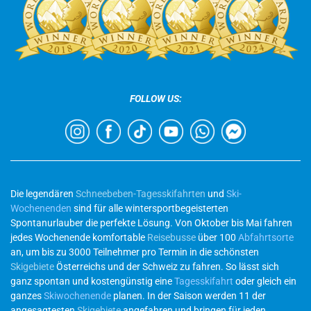
FOLLOW US:
Die legendären
Schneebeben-Tagesskifahrten
und
Ski-
Wochenenden
sind für alle wintersportbegeisterten
Spontanurlauber die perfekte Lösung. Von Oktober bis Mai fahren
jedes Wochenende komfortable
Reisebusse
über 100
Abfahrtsorte
an, um bis zu 3000 Teilnehmer pro Termin in die schönsten
Skigebiete
Österreichs und der Schweiz zu fahren. So lässt sich
ganz spontan und kostengünstig eine
Tagesskifahrt
oder gleich ein
ganzes
Skiwochenende
planen. In der Saison werden 11 der
angesagtesten
Skigebiete
angefahren und bringen für jeden