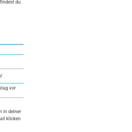
findest du
!
stag vor
 in deiner
il klicken