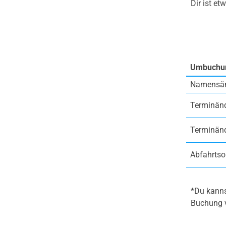
Dir ist e
Umbuchu
Namensä
Terminän
Terminän
Abfahrtso
*Du kanns
Buchung v