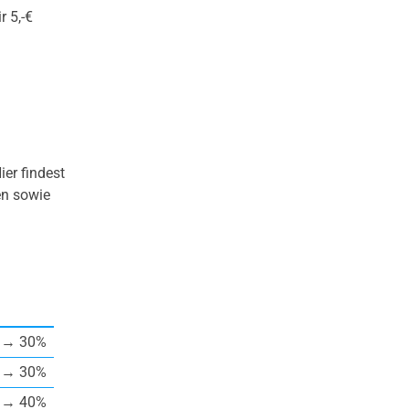
 5,-€
er findest
en sowie
→ 30%
→ 30%
→ 40%