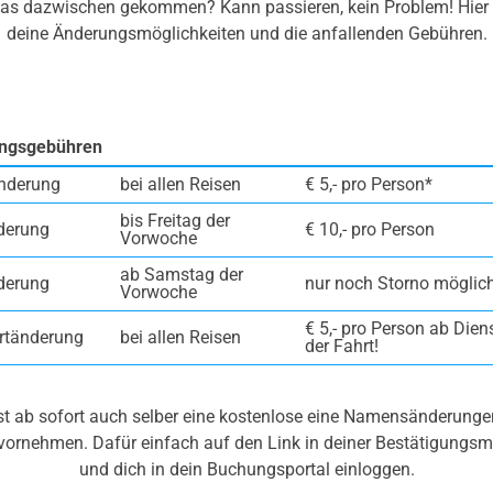
twas dazwischen gekommen? Kann passieren, kein Problem! Hier 
deine Änderungsmöglichkeiten und die anfallenden Gebühren.
ngsgebühren
nderung
bei allen Reisen
€ 5,- pro Person*
bis Freitag der
derung
€ 10,- pro Person
Vorwoche
ab Samstag der
derung
nur noch Storno möglich
Vorwoche
€ 5,- pro Person ab Dien
rtänderung
bei allen Reisen
der Fahrt!
t ab sofort auch selber eine kostenlose eine Namensänderungen
ornehmen. Dafür einfach auf den Link in deiner Bestätigungsma
und dich in dein Buchungsportal einloggen.