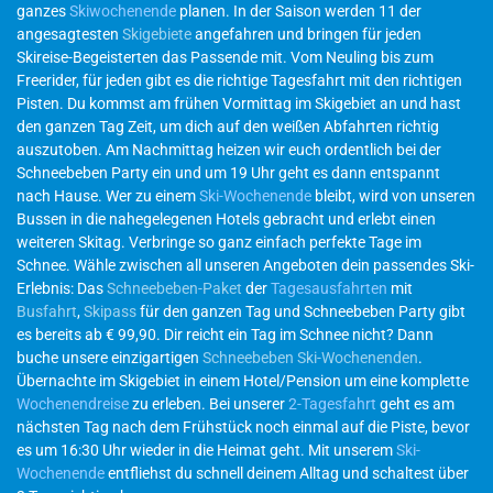
ganzes
Skiwochenende
planen. In der Saison werden 11 der
angesagtesten
Skigebiete
angefahren und bringen für jeden
Skireise-Begeisterten das Passende mit. Vom Neuling bis zum
Freerider, für jeden gibt es die richtige Tagesfahrt mit den richtigen
Pisten. Du kommst am frühen Vormittag im Skigebiet an und hast
den ganzen Tag Zeit, um dich auf den weißen Abfahrten richtig
auszutoben. Am Nachmittag heizen wir euch ordentlich bei der
Schneebeben Party ein und um 19 Uhr geht es dann entspannt
nach Hause. Wer zu einem
Ski-Wochenende
bleibt, wird von unseren
Bussen in die nahegelegenen Hotels gebracht und erlebt einen
weiteren Skitag. Verbringe so ganz einfach perfekte Tage im
Schnee. Wähle zwischen all unseren Angeboten dein passendes Ski-
Erlebnis: Das
Schneebeben-Paket
der
Tagesausfahrten
mit
Busfahrt
,
Skipass
für den ganzen Tag und Schneebeben Party gibt
es bereits ab € 99,90. Dir reicht ein Tag im Schnee nicht? Dann
buche unsere einzigartigen
Schneebeben Ski-Wochenenden
.
Übernachte im Skigebiet in einem Hotel/Pension um eine komplette
Wochenendreise
zu erleben. Bei unserer
2-Tagesfahrt
geht es am
nächsten Tag nach dem Frühstück noch einmal auf die Piste, bevor
es um 16:30 Uhr wieder in die Heimat geht. Mit unserem
Ski-
Wochenende
entfliehst du schnell deinem Alltag und schaltest über