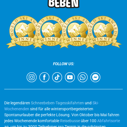
FOLLOW US:
Die legendären
Schneebeben-Tagesskifahrten
und
Ski-
Wochenenden
sind für alle wintersportbegeisterten
Spontanurlauber die perfekte Lösung. Von Oktober bis Mai fahren
jedes Wochenende komfortable
Reisebusse
über 100
Abfahrtsorte
an, um bis zu 3000 Teilnehmer pro Termin in die schönsten