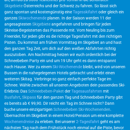
Skigebiete
Österreichs und der Schweiz zu fahren. So lässt sich
ganz spontan und kostengünstig eine
Tagesskifahrt
oder gleich ein
ganzes
Skiwochenende
planen. In der Saison werden 11 der
angesagtesten
Skigebiete
angefahren und bringen für jeden
Skireise-Begeisterten das Passende mit. Vom Neuling bis zum
Freerider, für jeden gibt es die richtige Tagesfahrt mit den richtigen
Pisten. Du kommst am frühen Vormittag im Skigebiet an und hast
den ganzen Tag Zeit, um dich auf den weißen Abfahrten richtig
auszutoben. Am Nachmittag heizen wir euch ordentlich bei der
Schneebeben Party ein und um 19 Uhr geht es dann entspannt
nach Hause. Wer zu einem
Ski-Wochenende
bleibt, wird von unseren
Bussen in die nahegelegenen Hotels gebracht und erlebt einen
weiteren Skitag. Verbringe so ganz einfach perfekte Tage im
Schnee. Wähle zwischen all unseren Angeboten dein passendes Ski-
Erlebnis: Das
Schneebeben-Paket
der
Tagesausfahrten
mit
Busfahrt
,
Skipass
für den ganzen Tag und Schneebeben Party gibt
es bereits ab € 99,90. Dir reicht ein Tag im Schnee nicht? Dann
buche unsere einzigartigen
Schneebeben Ski-Wochenenden
.
Übernachte im Skigebiet in einem Hotel/Pension um eine komplette
Wochenendreise
zu erleben. Bei unserer
2-Tagesfahrt
geht es am
nächsten Tag nach dem Frühstück noch einmal auf die Piste, bevor