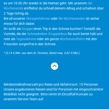
es um 16:30 Uhr wieder in die Heimat geht. Mit unserem
Ski-
Wochenende
entfliehst du schnell deinem Alltag und schaltest über
2 Tage richtig ab.
Bei all unseren
Skitagesfahrten
oder
Ski-Wochenenden
ist sicher
etwas für dich dabei.
Ihr wollt als
Gruppe
einen Trip in den Schnee buchen? Genießt die
Vorteile, die der
Schneebeben Gruppenbus
für euch bereit hält und
reist als
Tagesskireise
oder als ganze
Wochenendfahrt
mit den
Freunden sorgenfrei in den Schnee.
* (0,14 €/Min. aus dem dt. Festnetz, Mobil max. 0,42 €/Min.)
Mindestteilnehmerzahl pro Reise und Abfahrtsort: 15 Personen
Unsere angebotenen Reisen sind für Personen mit eingeschränkter
Mobilität nicht geeignet. Bitte nimm im Einzelfall Kontakt zu
unserem Service-Team auf.