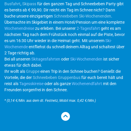
Busfahrt
,
Skipass
für den ganzen Tag und Schneebeben Party gibt
es bereits ab € 99,90. Dir reicht ein Tag im Schnee nicht? Dann
buche unsere einzigartigen
Schneebeben Ski-Wochenenden
.
Übernachte im Skigebiet in einem Hotel/Pension um eine komplette
Wochenendreise
zu erleben. Bei unserer
2-Tagesfahrt
geht es am
nächsten Tag nach dem Frühstück noch einmal auf die Piste, bevor
es um 16:30 Uhr wieder in die Heimat geht. Mit unserem
Ski-
Wochenende
entfliehst du schnell deinem Alltag und schaltest über
2 Tage richtig ab.
Bei all unseren
Skitagesfahrten
oder
Ski-Wochenenden
ist sicher
etwas für dich dabei.
Ihr wollt als
Gruppe
einen Trip in den Schnee buchen? Genießt die
Vorteile, die der
Schneebeben Gruppenbus
für euch bereit hält und
reist als
Tagesskireise
oder als ganze
Wochenendfahrt
mit den
Freunden sorgenfrei in den Schnee.
* (0,14 €/Min. aus dem dt. Festnetz, Mobil max. 0,42 €/Min.)