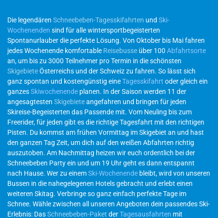
Die legendären
Schneebeben-Tagesskifahrten
und
Ski-
Wochenenden
sind für alle wintersportbegeisterten
Spontanurlauber die perfekte Lösung. Von Oktober bis Mai fahren
jedes Wochenende komfortable
Reisebusse
über 100
Abfahrtsorte
an, um bis zu 3000 Teilnehmer pro Termin in die schönsten
Skigebiete
Österreichs und der Schweiz zu fahren. So lässt sich
ganz spontan und kostengünstig eine
Tagesskifahrt
oder gleich ein
ganzes
Skiwochenende
planen. In der Saison werden 11 der
angesagtesten
Skigebiete
angefahren und bringen für jeden
Skireise-Begeisterten das Passende mit. Vom Neuling bis zum
Freerider, für jeden gibt es die richtige Tagesfahrt mit den richtigen
Pisten. Du kommst am frühen Vormittag im Skigebiet an und hast
den ganzen Tag Zeit, um dich auf den weißen Abfahrten richtig
auszutoben. Am Nachmittag heizen wir euch ordentlich bei der
Schneebeben Party ein und um 19 Uhr geht es dann entspannt
nach Hause. Wer zu einem
Ski-Wochenende
bleibt, wird von unseren
Bussen in die nahegelegenen Hotels gebracht und erlebt einen
weiteren Skitag. Verbringe so ganz einfach perfekte Tage im
Schnee. Wähle zwischen all unseren Angeboten dein passendes Ski-
Erlebnis: Das
Schneebeben-Paket
der
Tagesausfahrten
mit