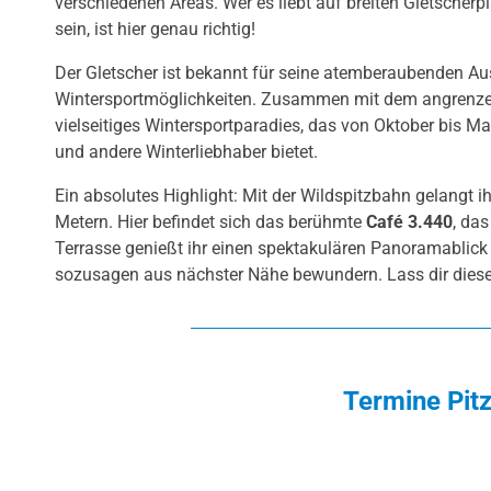
verschiedenen Areas. Wer es liebt auf breiten Gletscherp
sein, ist hier genau richtig!
Der Gletscher ist bekannt für seine atemberaubenden Aus
Wintersportmöglichkeiten. Zusammen mit dem angrenzenden
vielseitiges Wintersportparadies, das von Oktober bis M
und andere Winterliebhaber bietet.
Ein absolutes Highlight: Mit der Wildspitzbahn gelangt i
Metern. Hier befindet sich das berühmte
Café 3.440
, da
Terrasse genießt ihr einen spektakulären Panoramablick
sozusagen aus nächster Nähe bewundern. Lass dir dies
Termine Pitz