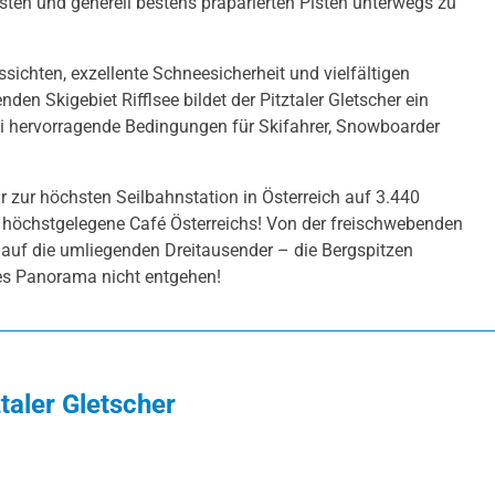
isten und generell bestens präparierten Pisten unterwegs zu
sichten, exzellente Schneesicherheit und vielfältigen
 Skigebiet Rifflsee bildet der Pitztaler Gletscher ein
ai hervorragende Bedingungen für Skifahrer, Snowboarder
hr zur höchsten Seilbahnstation in Österreich auf 3.440
s höchstgelegene Café Österreichs! Von der freischwebenden
 auf die umliegenden Dreitausender – die Bergspitzen
es Panorama nicht entgehen!
taler Gletscher