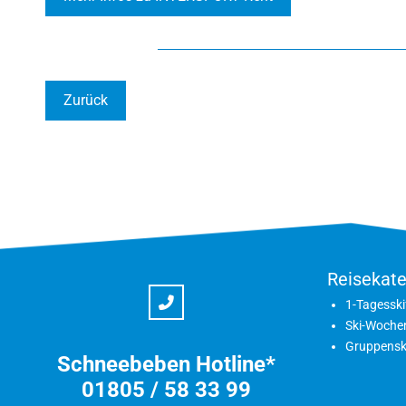
Zurück
Reisekate
1-Tagesski
Ski-Woche
Gruppensk
Schneebeben Hotline*
01805 / 58 33 99