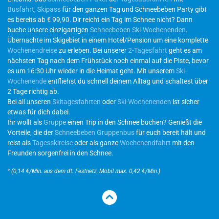
Busfahrt
,
Skipass
für den ganzen Tag und Schneebeben Party gibt
es bereits ab € 99,90. Dir reicht ein Tag im Schnee nicht? Dann
buche unsere einzigartigen
Schneebeben Ski-Wochenenden
.
Übernachte im Skigebiet in einem Hotel/Pension um eine komplette
Wochenendreise
zu erleben. Bei unserer
2-Tagesfahrt
geht es am
nächsten Tag nach dem Frühstück noch einmal auf die Piste, bevor
es um 16:30 Uhr wieder in die Heimat geht. Mit unserem
Ski-
Wochenende
entfliehst du schnell deinem Alltag und schaltest über
2 Tage richtig ab.
Bei all unseren
Skitagesfahrten
oder
Ski-Wochenenden
ist sicher
etwas für dich dabei.
Ihr wollt als
Gruppe
einen Trip in den Schnee buchen? Genießt die
Vorteile, die der
Schneebeben Gruppenbus
für euch bereit hält und
reist als
Tagesskireise
oder als ganze
Wochenendfahrt
mit den
Freunden sorgenfrei in den Schnee.
* (0,14 €/Min. aus dem dt. Festnetz, Mobil max. 0,42 €/Min.)