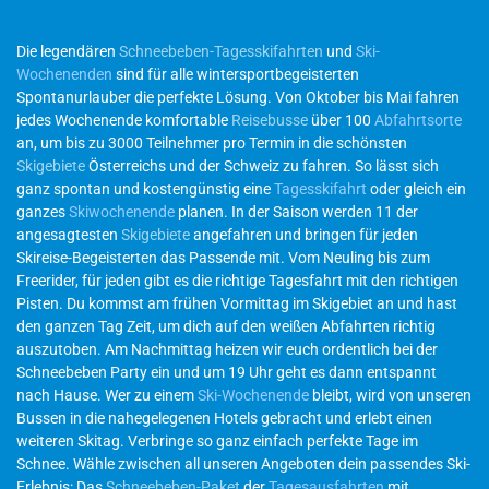
Die legendären
Schneebeben-Tagesskifahrten
und
Ski-
Wochenenden
sind für alle wintersportbegeisterten
Spontanurlauber die perfekte Lösung. Von Oktober bis Mai fahren
jedes Wochenende komfortable
Reisebusse
über 100
Abfahrtsorte
an, um bis zu 3000 Teilnehmer pro Termin in die schönsten
Skigebiete
Österreichs und der Schweiz zu fahren. So lässt sich
ganz spontan und kostengünstig eine
Tagesskifahrt
oder gleich ein
ganzes
Skiwochenende
planen. In der Saison werden 11 der
angesagtesten
Skigebiete
angefahren und bringen für jeden
Skireise-Begeisterten das Passende mit. Vom Neuling bis zum
Freerider, für jeden gibt es die richtige Tagesfahrt mit den richtigen
Pisten. Du kommst am frühen Vormittag im Skigebiet an und hast
den ganzen Tag Zeit, um dich auf den weißen Abfahrten richtig
auszutoben. Am Nachmittag heizen wir euch ordentlich bei der
Schneebeben Party ein und um 19 Uhr geht es dann entspannt
nach Hause. Wer zu einem
Ski-Wochenende
bleibt, wird von unseren
Bussen in die nahegelegenen Hotels gebracht und erlebt einen
weiteren Skitag. Verbringe so ganz einfach perfekte Tage im
Schnee. Wähle zwischen all unseren Angeboten dein passendes Ski-
Erlebnis: Das
Schneebeben-Paket
der
Tagesausfahrten
mit