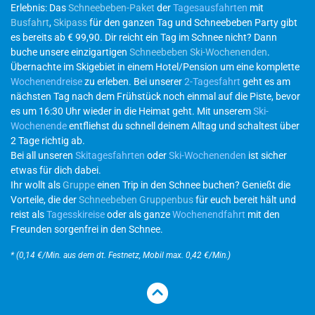
Erlebnis: Das
Schneebeben-Paket
der
Tagesausfahrten
mit
Busfahrt
,
Skipass
für den ganzen Tag und Schneebeben Party gibt
es bereits ab € 99,90. Dir reicht ein Tag im Schnee nicht? Dann
buche unsere einzigartigen
Schneebeben Ski-Wochenenden
.
Übernachte im Skigebiet in einem Hotel/Pension um eine komplette
Wochenendreise
zu erleben. Bei unserer
2-Tagesfahrt
geht es am
nächsten Tag nach dem Frühstück noch einmal auf die Piste, bevor
es um 16:30 Uhr wieder in die Heimat geht. Mit unserem
Ski-
Wochenende
entfliehst du schnell deinem Alltag und schaltest über
2 Tage richtig ab.
Bei all unseren
Skitagesfahrten
oder
Ski-Wochenenden
ist sicher
etwas für dich dabei.
Ihr wollt als
Gruppe
einen Trip in den Schnee buchen? Genießt die
Vorteile, die der
Schneebeben Gruppenbus
für euch bereit hält und
reist als
Tagesskireise
oder als ganze
Wochenendfahrt
mit den
Freunden sorgenfrei in den Schnee.
* (0,14 €/Min. aus dem dt. Festnetz, Mobil max. 0,42 €/Min.)