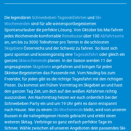
Die legendären
Schneebeben-Tagesskifahrten
und
Ski-
Wochenenden
sind für alle wintersportbegeisterten
Spontanurlauber die perfekte Lösung. Von Oktober bis Mai fahren
jedes Wochenende komfortable
Reisebusse
über 100
Abfahrtsorte
an, um bis zu 3000 Teilnehmer pro Termin in die schönsten
Skigebiete
Österreichs und der Schweiz zu fahren. So lässt sich
ganz spontan und kostengünstig eine
Tagesskifahrt
oder gleich ein
ganzes
Skiwochenende
planen. In der Saison werden 11 der
angesagtesten
Skigebiete
angefahren und bringen für jeden
Skireise-Begeisterten das Passende mit. Vom Neuling bis zum
Freerider, für jeden gibt es die richtige Tagesfahrt mit den richtigen
Pisten. Du kommst am frühen Vormittag im Skigebiet an und hast
den ganzen Tag Zeit, um dich auf den weißen Abfahrten richtig
auszutoben. Am Nachmittag heizen wir euch ordentlich bei der
Schneebeben Party ein und um 19 Uhr geht es dann entspannt
nach Hause. Wer zu einem
Ski-Wochenende
bleibt, wird von unseren
Bussen in die nahegelegenen Hotels gebracht und erlebt einen
weiteren Skitag. Verbringe so ganz einfach perfekte Tage im
Schnee. Wähle zwischen all unseren Angeboten dein passendes Ski-