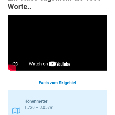
Worte..
Facts zum Skigebiet
Höhenmeter
1.720 – 3.057m