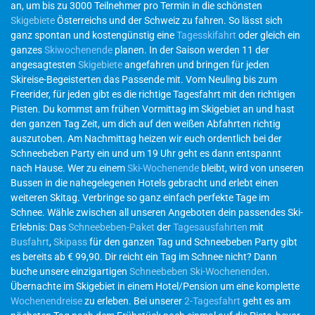
an, um bis zu 3000 Teilnehmer pro Termin in die schönsten
Skigebiete
Österreichs und der Schweiz zu fahren. So lässt sich
ganz spontan und kostengünstig eine
Tagesskifahrt
oder gleich ein
ganzes
Skiwochenende
planen. In der Saison werden 11 der
angesagtesten
Skigebiete
angefahren und bringen für jeden
Skireise-Begeisterten das Passende mit. Vom Neuling bis zum
Freerider, für jeden gibt es die richtige Tagesfahrt mit den richtigen
Pisten. Du kommst am frühen Vormittag im Skigebiet an und hast
den ganzen Tag Zeit, um dich auf den weißen Abfahrten richtig
auszutoben. Am Nachmittag heizen wir euch ordentlich bei der
Schneebeben Party ein und um 19 Uhr geht es dann entspannt
nach Hause. Wer zu einem
Ski-Wochenende
bleibt, wird von unseren
Bussen in die nahegelegenen Hotels gebracht und erlebt einen
weiteren Skitag. Verbringe so ganz einfach perfekte Tage im
Schnee. Wähle zwischen all unseren Angeboten dein passendes Ski-
Erlebnis: Das
Schneebeben-Paket
der
Tagesausfahrten
mit
Busfahrt
,
Skipass
für den ganzen Tag und Schneebeben Party gibt
es bereits ab € 99,90. Dir reicht ein Tag im Schnee nicht? Dann
buche unsere einzigartigen
Schneebeben Ski-Wochenenden
.
Übernachte im Skigebiet in einem Hotel/Pension um eine komplette
Wochenendreise
zu erleben. Bei unserer
2-Tagesfahrt
geht es am