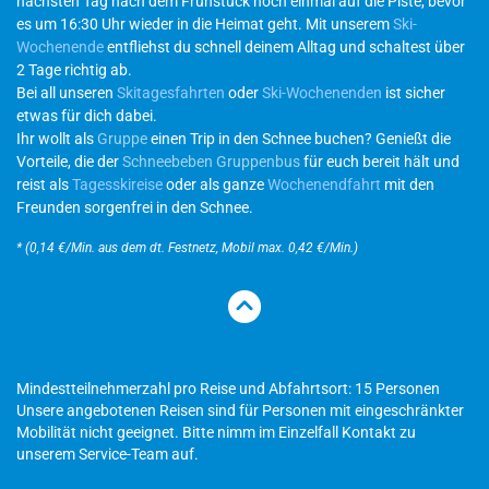
nächsten Tag nach dem Frühstück noch einmal auf die Piste, bevor
es um 16:30 Uhr wieder in die Heimat geht. Mit unserem
Ski-
Wochenende
entfliehst du schnell deinem Alltag und schaltest über
2 Tage richtig ab.
Bei all unseren
Skitagesfahrten
oder
Ski-Wochenenden
ist sicher
etwas für dich dabei.
Ihr wollt als
Gruppe
einen Trip in den Schnee buchen? Genießt die
Vorteile, die der
Schneebeben Gruppenbus
für euch bereit hält und
reist als
Tagesskireise
oder als ganze
Wochenendfahrt
mit den
Freunden sorgenfrei in den Schnee.
* (0,14 €/Min. aus dem dt. Festnetz, Mobil max. 0,42 €/Min.)
Mindestteilnehmerzahl pro Reise und Abfahrtsort: 15 Personen
Unsere angebotenen Reisen sind für Personen mit eingeschränkter
Mobilität nicht geeignet. Bitte nimm im Einzelfall Kontakt zu
unserem Service-Team auf.