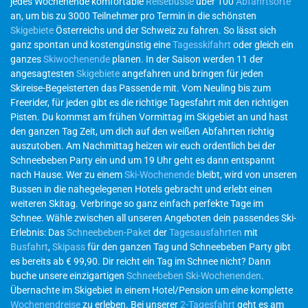
jedes Wochenende komfortable
Reisebusse
über 100
Abfahrtsorte
an, um bis zu 3000 Teilnehmer pro Termin in die schönsten
Skigebiete
Österreichs und der Schweiz zu fahren. So lässt sich
ganz spontan und kostengünstig eine
Tagesskifahrt
oder gleich ein
ganzes
Skiwochenende
planen. In der Saison werden 11 der
angesagtesten
Skigebiete
angefahren und bringen für jeden
Skireise-Begeisterten das Passende mit. Vom Neuling bis zum
Freerider, für jeden gibt es die richtige Tagesfahrt mit den richtigen
Pisten. Du kommst am frühen Vormittag im Skigebiet an und hast
den ganzen Tag Zeit, um dich auf den weißen Abfahrten richtig
auszutoben. Am Nachmittag heizen wir euch ordentlich bei der
Schneebeben Party ein und um 19 Uhr geht es dann entspannt
nach Hause. Wer zu einem
Ski-Wochenende
bleibt, wird von unseren
Bussen in die nahegelegenen Hotels gebracht und erlebt einen
weiteren Skitag. Verbringe so ganz einfach perfekte Tage im
Schnee. Wähle zwischen all unseren Angeboten dein passendes Ski-
Erlebnis: Das
Schneebeben-Paket
der
Tagesausfahrten
mit
Busfahrt
,
Skipass
für den ganzen Tag und Schneebeben Party gibt
es bereits ab € 99,90. Dir reicht ein Tag im Schnee nicht? Dann
buche unsere einzigartigen
Schneebeben Ski-Wochenenden
.
Übernachte im Skigebiet in einem Hotel/Pension um eine komplette
Wochenendreise
zu erleben. Bei unserer
2-Tagesfahrt
geht es am