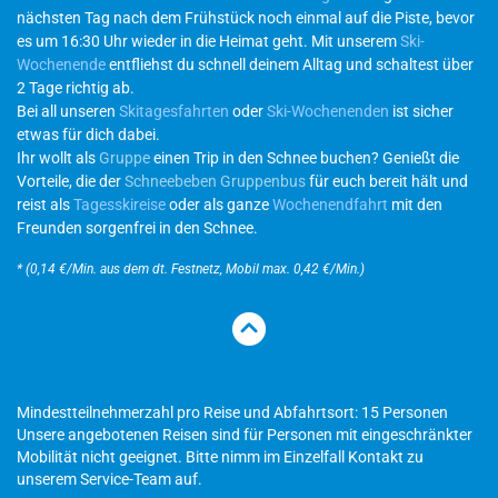
nächsten Tag nach dem Frühstück noch einmal auf die Piste, bevor
es um 16:30 Uhr wieder in die Heimat geht. Mit unserem
Ski-
Wochenende
entfliehst du schnell deinem Alltag und schaltest über
2 Tage richtig ab.
Bei all unseren
Skitagesfahrten
oder
Ski-Wochenenden
ist sicher
etwas für dich dabei.
Ihr wollt als
Gruppe
einen Trip in den Schnee buchen? Genießt die
Vorteile, die der
Schneebeben Gruppenbus
für euch bereit hält und
reist als
Tagesskireise
oder als ganze
Wochenendfahrt
mit den
Freunden sorgenfrei in den Schnee.
* (0,14 €/Min. aus dem dt. Festnetz, Mobil max. 0,42 €/Min.)
Mindestteilnehmerzahl pro Reise und Abfahrtsort: 15 Personen
Unsere angebotenen Reisen sind für Personen mit eingeschränkter
Mobilität nicht geeignet. Bitte nimm im Einzelfall Kontakt zu
unserem Service-Team auf.