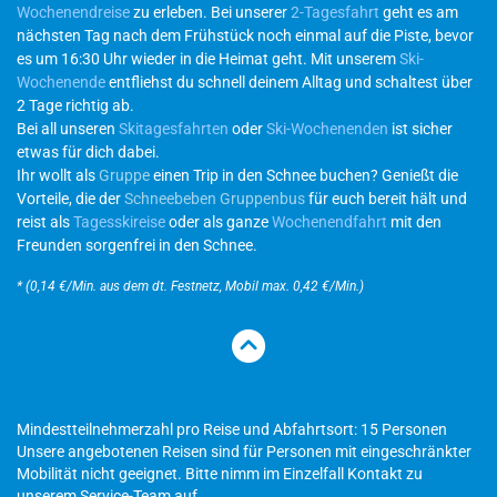
Wochenendreise
zu erleben. Bei unserer
2-Tagesfahrt
geht es am
nächsten Tag nach dem Frühstück noch einmal auf die Piste, bevor
es um 16:30 Uhr wieder in die Heimat geht. Mit unserem
Ski-
Wochenende
entfliehst du schnell deinem Alltag und schaltest über
2 Tage richtig ab.
Bei all unseren
Skitagesfahrten
oder
Ski-Wochenenden
ist sicher
etwas für dich dabei.
Ihr wollt als
Gruppe
einen Trip in den Schnee buchen? Genießt die
Vorteile, die der
Schneebeben Gruppenbus
für euch bereit hält und
reist als
Tagesskireise
oder als ganze
Wochenendfahrt
mit den
Freunden sorgenfrei in den Schnee.
* (0,14 €/Min. aus dem dt. Festnetz, Mobil max. 0,42 €/Min.)
Mindestteilnehmerzahl pro Reise und Abfahrtsort: 15 Personen
Unsere angebotenen Reisen sind für Personen mit eingeschränkter
Mobilität nicht geeignet. Bitte nimm im Einzelfall Kontakt zu
unserem Service-Team auf.