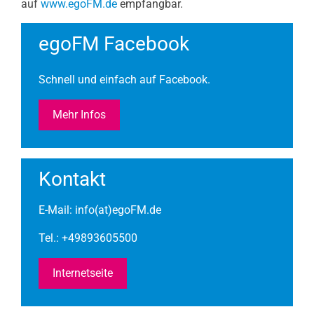
auf
www.egoFM.de
empfangbar.
egoFM Facebook
Schnell und einfach auf Facebook.
Mehr Infos
Kontakt
E-Mail: info(at)egoFM.de
Tel.: +49893605500
Internetseite