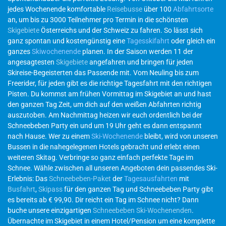
jedes Wochenende komfortable
Reisebusse
über 100
Abfahrtsorte
an, um bis zu 3000 Teilnehmer pro Termin in die schönsten
Skigebiete
Österreichs und der Schweiz zu fahren. So lässt sich
ganz spontan und kostengünstig eine
Tagesskifahrt
oder gleich ein
ganzes
Skiwochenende
planen. In der Saison werden 11 der
angesagtesten
Skigebiete
angefahren und bringen für jeden
Skireise-Begeisterten das Passende mit. Vom Neuling bis zum
Freerider, für jeden gibt es die richtige Tagesfahrt mit den richtigen
Pisten. Du kommst am frühen Vormittag im Skigebiet an und hast
den ganzen Tag Zeit, um dich auf den weißen Abfahrten richtig
auszutoben. Am Nachmittag heizen wir euch ordentlich bei der
Schneebeben Party ein und um 19 Uhr geht es dann entspannt
nach Hause. Wer zu einem
Ski-Wochenende
bleibt, wird von unseren
Bussen in die nahegelegenen Hotels gebracht und erlebt einen
weiteren Skitag. Verbringe so ganz einfach perfekte Tage im
Schnee. Wähle zwischen all unseren Angeboten dein passendes Ski-
Erlebnis: Das
Schneebeben-Paket
der
Tagesausfahrten
mit
Busfahrt
,
Skipass
für den ganzen Tag und Schneebeben Party gibt
es bereits ab € 99,90. Dir reicht ein Tag im Schnee nicht? Dann
buche unsere einzigartigen
Schneebeben Ski-Wochenenden
.
Übernachte im Skigebiet in einem Hotel/Pension um eine komplette