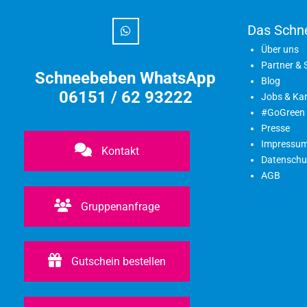
Das Schn
Über uns
Partner &
Schneebeben WhatsApp
Blog
06151 / 62 93222
Jobs & Kar
#GoGreen
Presse
Impressu
Kontakt
Datenschu
AGB
Gruppenanfrage
Gutschein bestellen