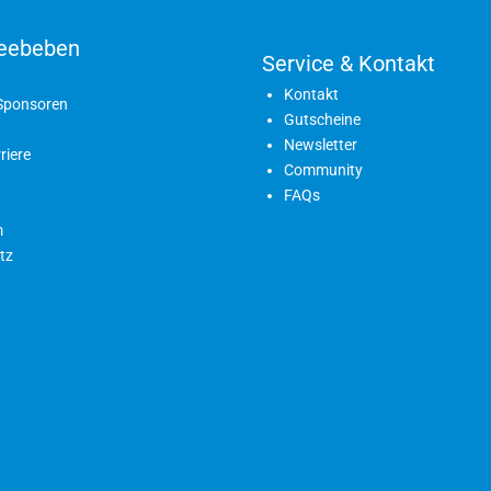
eebeben
Service & Kontakt
Kontakt
 Sponsoren
Gutscheine
Newsletter
riere
Community
FAQs
m
tz