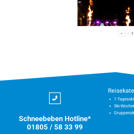
«
‹
1
Reisekate
1-Tagesski
Ski-Woche
Gruppensk
Schneebeben Hotline*
01805 / 58 33 99