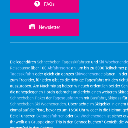
FAQs
Newsletter
Die legendären
Schneebeben-Tagesskifahrten
und
Ski-Wochenend
Reisebusse
über 100
Abfahrtsorte
an, um bis zu 3000 Teilnehmer p
Tagesskifahrt
oder gleich ein ganzes
Skiwochenende
planen. In de
zum Freerider, für jeden gibt es die richtige Tagesfahrt mit den r
auszutoben. Am Nachmittag heizen wir euch ordentlich bei der Sc
die nahegelegenen Hotels gebracht und erlebt einen weiteren Skita
Schneebeben-Paket
der
Tagesausfahrten
mit
Busfahrt
,
Skipass
für
Schneebeben Ski-Wochenenden
. Übernachte im Skigebiet in einem
einmal auf die Piste, bevor es um 16:30 Uhr wieder in die Heimat g
Bei all unseren
Skitagesfahrten
oder
Ski-Wochenenden
ist sicher et
Ihr wollt als
Gruppe
einen Trip in den Schnee buchen? Genießt die Vor
sorgenfrei in den Schnee.