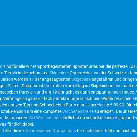
en
sind für alle wintersportbegeisterten Spontanurlauber die perfekte L
ro Termin in die schönsten
Skigebiete
Österreichs und der Schweiz zu fahr
r Saison werden 11 der angesagtesten
Skigebiete
angefahren und bringen 
ichtigen Pisten. Du kommst am frühen Vormittag im Skigebiet an und hast d
hneebeben Party ein und um 19 Uhr geht es dann entspannt nach Hause.
g. Verbringe so ganz einfach perfekte Tage im Schnee. Wähle zwischen al
 den ganzen Tag und Schneebeben Party gibt es bereits ab € 99,90. Dir re
 Hotel/Pension um eine komplette
Wochenendreise
zu erleben. Bei unsere
eht. Mit unserem
Ski-Wochenende
entfliehst du schnell deinem Alltag und s
was für dich dabei.
teile, die der
Schneebeben Gruppenbus
für euch bereit hält und reist als