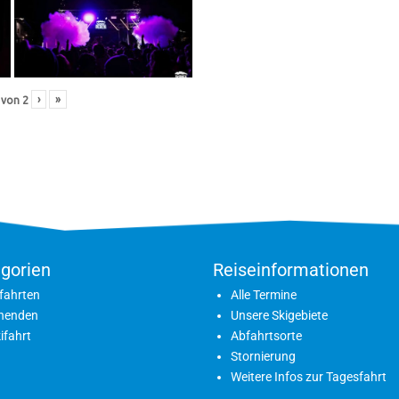
›
»
von
2
gorien
Reiseinformationen
fahrten
Alle Termine
nenden
Unsere Skigebiete
ifahrt
Abfahrtsorte
Stornierung
Weitere Infos zur Tagesfahrt