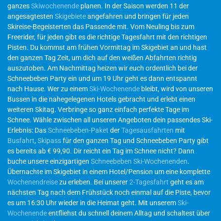
ganzes
Skiwochenende
planen. In der Saison werden 11 der
angesagtesten
Skigebiete
angefahren und bringen für jeden
Skireise-Begeisterten das Passende mit. Vom Neuling bis zum
Freerider, für jeden gibt es die richtige Tagesfahrt mit den richtigen
Pisten. Du kommst am frühen Vormittag im Skigebiet an und hast
den ganzen Tag Zeit, um dich auf den weißen Abfahrten richtig
auszutoben. Am Nachmittag heizen wir euch ordentlich bei der
Schneebeben Party ein und um 19 Uhr geht es dann entspannt
nach Hause. Wer zu einem
Ski-Wochenende
bleibt, wird von unseren
Bussen in die nahegelegenen Hotels gebracht und erlebt einen
weiteren Skitag. Verbringe so ganz einfach perfekte Tage im
Schnee. Wähle zwischen all unseren Angeboten dein passendes Ski-
Erlebnis: Das
Schneebeben-Paket
der
Tagesausfahrten
mit
Busfahrt
,
Skipass
für den ganzen Tag und Schneebeben Party gibt
es bereits ab € 99,90. Dir reicht ein Tag im Schnee nicht? Dann
buche unsere einzigartigen
Schneebeben Ski-Wochenenden
.
Übernachte im Skigebiet in einem Hotel/Pension um eine komplette
Wochenendreise
zu erleben. Bei unserer
2-Tagesfahrt
geht es am
nächsten Tag nach dem Frühstück noch einmal auf die Piste, bevor
es um 16:30 Uhr wieder in die Heimat geht. Mit unserem
Ski-
Wochenende
entfliehst du schnell deinem Alltag und schaltest über