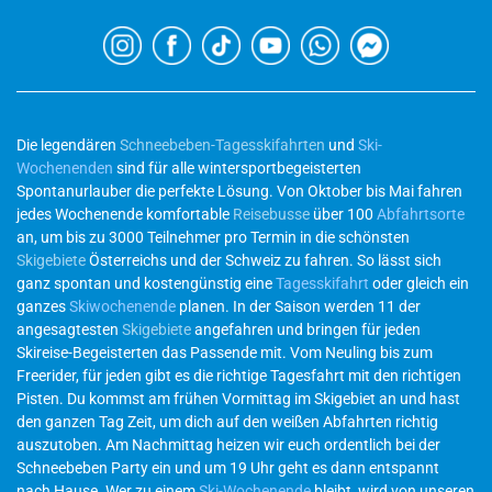
Die legendären
Schneebeben-Tagesskifahrten
und
Ski-
Wochenenden
sind für alle wintersportbegeisterten
Spontanurlauber die perfekte Lösung. Von Oktober bis Mai fahren
jedes Wochenende komfortable
Reisebusse
über 100
Abfahrtsorte
an, um bis zu 3000 Teilnehmer pro Termin in die schönsten
Skigebiete
Österreichs und der Schweiz zu fahren. So lässt sich
ganz spontan und kostengünstig eine
Tagesskifahrt
oder gleich ein
ganzes
Skiwochenende
planen. In der Saison werden 11 der
angesagtesten
Skigebiete
angefahren und bringen für jeden
Skireise-Begeisterten das Passende mit. Vom Neuling bis zum
Freerider, für jeden gibt es die richtige Tagesfahrt mit den richtigen
Pisten. Du kommst am frühen Vormittag im Skigebiet an und hast
den ganzen Tag Zeit, um dich auf den weißen Abfahrten richtig
auszutoben. Am Nachmittag heizen wir euch ordentlich bei der
Schneebeben Party ein und um 19 Uhr geht es dann entspannt
nach Hause. Wer zu einem
Ski-Wochenende
bleibt, wird von unseren