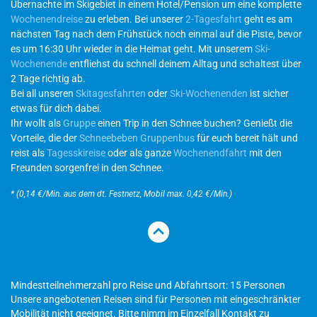
Übernachte im Skigebiet in einem Hotel/Pension um eine komplette
Wochenendreise
zu erleben. Bei unserer
2-Tagesfahrt
geht es am
nächsten Tag nach dem Frühstück noch einmal auf die Piste, bevor
es um 16:30 Uhr wieder in die Heimat geht. Mit unserem
Ski-
Wochenende
entfliehst du schnell deinem Alltag und schaltest über
2 Tage richtig ab.
Bei all unseren
Skitagesfahrten
oder
Ski-Wochenenden
ist sicher
etwas für dich dabei.
Ihr wollt als
Gruppe
einen Trip in den Schnee buchen? Genießt die
Vorteile, die der
Schneebeben Gruppenbus
für euch bereit hält und
reist als
Tagesskireise
oder als ganze
Wochenendfahrt
mit den
Freunden sorgenfrei in den Schnee.
* (0,14 €/Min. aus dem dt. Festnetz, Mobil max. 0,42 €/Min.)
Mindestteilnehmerzahl pro Reise und Abfahrtsort: 15 Personen
Unsere angebotenen Reisen sind für Personen mit eingeschränkter
Mobilität nicht geeignet. Bitte nimm im Einzelfall Kontakt zu