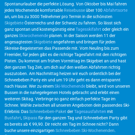
Spontanurlauber die perfekte Lösung. Von Oktober bis Mai fahren
jedes Wochenende komfortable
Reisebusse
über 100
Abfahrtsorte
an, um bis zu 3000 Teilnehmer pro Termin in die schönsten
Skigebiete
Österreichs und der Schweiz zu fahren. So lässt sich
ganz spontan und kostengünstig eine
Tagesskifahrt
oder gleich ein
ganzes
Skiwochenende
planen. In der Saison werden 11 der
angesagtesten
Skigebiete
angefahren und bringen für jeden
Skireise-Begeisterten das Passende mit. Vom Neuling bis zum
Freerider, für jeden gibt es die richtige Tagesfahrt mit den richtigen
Pisten. Du kommst am frühen Vormittag im Skigebiet an und hast
den ganzen Tag Zeit, um dich auf den weißen Abfahrten richtig
auszutoben. Am Nachmittag heizen wir euch ordentlich bei der
Schneebeben Party ein und um 19 Uhr geht es dann entspannt
nach Hause. Wer zu einem
Ski-Wochenende
bleibt, wird von unseren
Bussen in die nahegelegenen Hotels gebracht und erlebt einen
weiteren Skitag. Verbringe so ganz einfach perfekte Tage im
Schnee. Wähle zwischen all unseren Angeboten dein passendes Ski-
Erlebnis: Das
Schneebeben-Paket
der
Tagesausfahrten
mit
Busfahrt
,
Skipass
für den ganzen Tag und Schneebeben Party gibt
es bereits ab € 99,90. Dir reicht ein Tag im Schnee nicht? Dann
buche unsere einzigartigen
Schneebeben Ski-Wochenenden
.