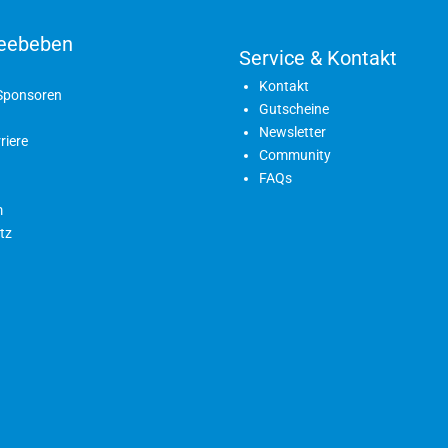
eebeben
Service & Kontakt
Kontakt
 Sponsoren
Gutscheine
Newsletter
riere
Community
FAQs
m
tz