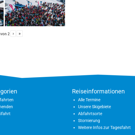
›
»
von
2
gorien
Reiseinformationen
fahrten
Alle Termine
nenden
Unsere Skigebiete
ifahrt
Abfahrtsorte
Stornierung
Weitere Infos zur Tagesfahrt