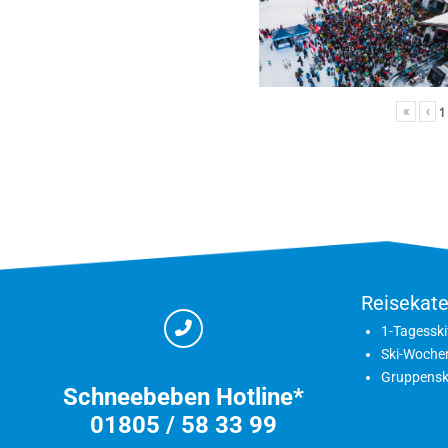
«
‹
1
Reisekate
1-Tagesski
Ski-Woche
Gruppensk
Schneebeben Hotline*
01805 / 58 33 99