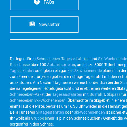
FAQs
Newsletter
Die legendären
Schneebeben-Tagesskifahrten
und
Ski-Wochenend
Reisebusse
über 100
Abfahrtsorte
an, um bis zu 3000 Teilnehmer p
Tagesskifahrt
oder gleich ein ganzes
Skiwochenende
planen. In de
zum Freerider, für jeden gibt es die richtige Tagesfahrt mit den r
auszutoben. Am Nachmittag heizen wir euch ordentlich bei der Sc
die nahegelegenen Hotels gebracht und erlebt einen weiteren Skita
Schneebeben-Paket
der
Tagesausfahrten
mit
Busfahrt
,
Skipass
für
Schneebeben Ski-Wochenenden
. Übernachte im Skigebiet in einem
einmal auf die Piste, bevor es um 16:30 Uhr wieder in die Heimat g
Bei all unseren
Skitagesfahrten
oder
Ski-Wochenenden
ist sicher et
Ihr wollt als
Gruppe
einen Trip in den Schnee buchen? Genießt die Vor
sorgenfrei in den Schnee.