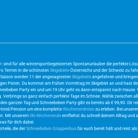
en
sind für alle wintersportbegeisterten Spontanurlauber die perfekte L
ro Termin in die schönsten
Skigebiete
Österreichs und der Schweiz zu fahr
r Saison werden 11 der angesagtesten
Skigebiete
angefahren und bringen 
ichtigen Pisten. Du kommst am frühen Vormittag im Skigebiet an und hast d
hneebeben Party ein und um 19 Uhr geht es dann entspannt nach Hause.
g. Verbringe so ganz einfach perfekte Tage im Schnee. Wähle zwischen al
 den ganzen Tag und Schneebeben Party gibt es bereits ab € 99,90. Dir re
 Hotel/Pension um eine komplette
Wochenendreise
zu erleben. Bei unsere
eht. Mit unserem
Ski-Wochenende
entfliehst du schnell deinem Alltag und s
was für dich dabei.
teile, die der
Schneebeben Gruppenbus
für euch bereit hält und reist als