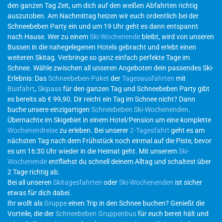
den ganzen Tag Zeit, um dich auf den weißen Abfahrten richtig
auszutoben. Am Nachmittag heizen wir euch ordentlich bei der
Schneebeben Party ein und um 19 Uhr geht es dann entspannt
nach Hause. Wer zu einem
Ski-Wochenende
bleibt, wird von unseren
Bussen in die nahegelegenen Hotels gebracht und erlebt einen
weiteren Skitag. Verbringe so ganz einfach perfekte Tage im
Schnee. Wähle zwischen all unseren Angeboten dein passendes Ski-
Erlebnis: Das
Schneebeben-Paket
der
Tagesausfahrten
mit
Busfahrt
,
Skipass
für den ganzen Tag und Schneebeben Party gibt
es bereits ab € 99,90. Dir reicht ein Tag im Schnee nicht? Dann
buche unsere einzigartigen
Schneebeben Ski-Wochenenden
.
Übernachte im Skigebiet in einem Hotel/Pension um eine komplette
Wochenendreise
zu erleben. Bei unserer
2-Tagesfahrt
geht es am
nächsten Tag nach dem Frühstück noch einmal auf die Piste, bevor
es um 16:30 Uhr wieder in die Heimat geht. Mit unserem
Ski-
Wochenende
entfliehst du schnell deinem Alltag und schaltest über
2 Tage richtig ab.
Bei all unseren
Skitagesfahrten
oder
Ski-Wochenenden
ist sicher
etwas für dich dabei.
Ihr wollt als
Gruppe
einen Trip in den Schnee buchen? Genießt die
Vorteile, die der
Schneebeben Gruppenbus
für euch bereit hält und