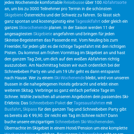
jedes Wochenende komfortable
Reisebusse
über 100
Abfahrtsorte
an, um bis zu 3000 Teilnehmer pro Termin in die schönsten
Skigebiete
Österreichs und der Schweiz zu fahren. So lässt sich
ganz spontan und kostengünstig eine
Tagesskifahrt
oder gleich ein
ganzes
Skiwochenende
planen. In der Saison werden 11 der
angesagtesten
Skigebiete
angefahren und bringen für jeden
Skireise-Begeisterten das Passende mit. Vom Neuling bis zum
Freerider, für jeden gibt es die richtige Tagesfahrt mit den richtigen
Pisten. Du kommst am frühen Vormittag im Skigebiet an und hast
den ganzen Tag Zeit, um dich auf den weißen Abfahrten richtig
auszutoben. Am Nachmittag heizen wir euch ordentlich bei der
Schneebeben Party ein und um 19 Uhr geht es dann entspannt
nach Hause. Wer zu einem
Ski-Wochenende
bleibt, wird von unseren
Bussen in die nahegelegenen Hotels gebracht und erlebt einen
weiteren Skitag. Verbringe so ganz einfach perfekte Tage im
Schnee. Wähle zwischen all unseren Angeboten dein passendes Ski-
Erlebnis: Das
Schneebeben-Paket
der
Tagesausfahrten
mit
Busfahrt
,
Skipass
für den ganzen Tag und Schneebeben Party gibt
es bereits ab € 99,90. Dir reicht ein Tag im Schnee nicht? Dann
buche unsere einzigartigen
Schneebeben Ski-Wochenenden
.
Übernachte im Skigebiet in einem Hotel/Pension um eine komplette