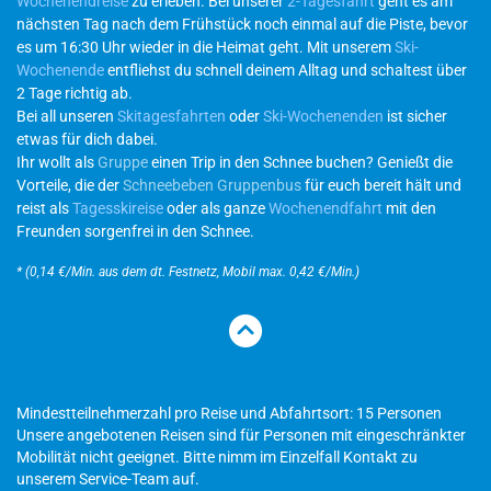
Wochenendreise
zu erleben. Bei unserer
2-Tagesfahrt
geht es am
nächsten Tag nach dem Frühstück noch einmal auf die Piste, bevor
es um 16:30 Uhr wieder in die Heimat geht. Mit unserem
Ski-
Wochenende
entfliehst du schnell deinem Alltag und schaltest über
2 Tage richtig ab.
Bei all unseren
Skitagesfahrten
oder
Ski-Wochenenden
ist sicher
etwas für dich dabei.
Ihr wollt als
Gruppe
einen Trip in den Schnee buchen? Genießt die
Vorteile, die der
Schneebeben Gruppenbus
für euch bereit hält und
reist als
Tagesskireise
oder als ganze
Wochenendfahrt
mit den
Freunden sorgenfrei in den Schnee.
* (0,14 €/Min. aus dem dt. Festnetz, Mobil max. 0,42 €/Min.)
Mindestteilnehmerzahl pro Reise und Abfahrtsort: 15 Personen
Unsere angebotenen Reisen sind für Personen mit eingeschränkter
Mobilität nicht geeignet. Bitte nimm im Einzelfall Kontakt zu
unserem Service-Team auf.