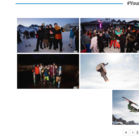
#You
«
‹
5