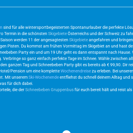
en
sind für alle wintersportbegeisterten Spontanurlauber die perfekte L
ro Termin in die schönsten
Skigebiete
Österreichs und der Schweiz zu fahr
r Saison werden 11 der angesagtesten
Skigebiete
angefahren und bringen 
ichtigen Pisten. Du kommst am frühen Vormittag im Skigebiet an und hast d
hneebeben Party ein und um 19 Uhr geht es dann entspannt nach Hause.
g. Verbringe so ganz einfach perfekte Tage im Schnee. Wähle zwischen al
 den ganzen Tag und Schneebeben Party gibt es bereits ab € 99,90. Dir re
 Hotel/Pension um eine komplette
Wochenendreise
zu erleben. Bei unsere
eht. Mit unserem
Ski-Wochenende
entfliehst du schnell deinem Alltag und s
was für dich dabei.
teile, die der
Schneebeben Gruppenbus
für euch bereit hält und reist als