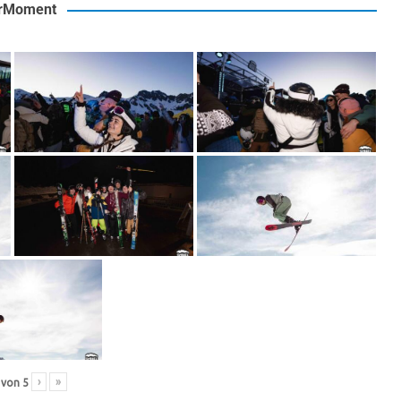
rMoment
›
»
von
5