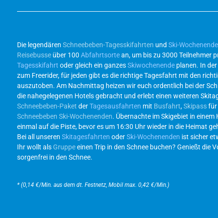
Die legendären
Schneebeben-Tagesskifahrten
und
Ski-Wochenend
Reisebusse
über 100
Abfahrtsorte
an, um bis zu 3000 Teilnehmer p
Tagesskifahrt
oder gleich ein ganzes
Skiwochenende
planen. In de
zum Freerider, für jeden gibt es die richtige Tagesfahrt mit den r
auszutoben. Am Nachmittag heizen wir euch ordentlich bei der Sc
die nahegelegenen Hotels gebracht und erlebt einen weiteren Skita
Schneebeben-Paket
der
Tagesausfahrten
mit
Busfahrt
,
Skipass
für
Schneebeben Ski-Wochenenden
. Übernachte im Skigebiet in einem
einmal auf die Piste, bevor es um 16:30 Uhr wieder in die Heimat g
Bei all unseren
Skitagesfahrten
oder
Ski-Wochenenden
ist sicher et
Ihr wollt als
Gruppe
einen Trip in den Schnee buchen? Genießt die Vor
sorgenfrei in den Schnee.
* (0,14 €/Min. aus dem dt. Festnetz, Mobil max. 0,42 €/Min.)