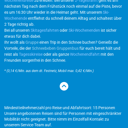
Wochenendreise
zu erleben. Bei unserer
2-Tagesfahrt
geht es am
nächsten Tag nach dem Frühstück noch einmal auf die Piste, bevor
es um 16:30 Uhr wieder in die Heimat geht. Mit unserem
Ski-
Wochenende
entfliehst du schnell deinem Alltag und schaltest über
2 Tage richtig ab.
Bei all unseren
Skitagesfahrten
oder
Ski-Wochenenden
ist sicher
etwas für dich dabei.
Ihr wollt als
Gruppe
einen Trip in den Schnee buchen? Genießt die
Vorteile, die der
Schneebeben Gruppenbus
für euch bereit hält und
reist als
Tagesskireise
oder als ganze
Wochenendfahrt
mit den
Freunden sorgenfrei in den Schnee.
* (0,14 €/Min. aus dem dt. Festnetz, Mobil max. 0,42 €/Min.)
Mindestteilnehmerzahl pro Reise und Abfahrtsort: 15 Personen
Unsere angebotenen Reisen sind für Personen mit eingeschränkter
Mobilität nicht geeignet. Bitte nimm im Einzelfall Kontakt zu
unserem Service-Team auf.