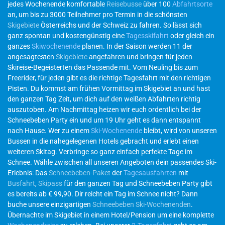
jedes Wochenende komfortable
Reisebusse
über 100
Abfahrtsorte
an, um bis zu 3000 Teilnehmer pro Termin in die schönsten
Skigebiete
Österreichs und der Schweiz zu fahren. So lässt sich
ganz spontan und kostengünstig eine
Tagesskifahrt
oder gleich ein
ganzes
Skiwochenende
planen. In der Saison werden 11 der
angesagtesten
Skigebiete
angefahren und bringen für jeden
Skireise-Begeisterten das Passende mit. Vom Neuling bis zum
Freerider, für jeden gibt es die richtige Tagesfahrt mit den richtigen
Pisten. Du kommst am frühen Vormittag im Skigebiet an und hast
den ganzen Tag Zeit, um dich auf den weißen Abfahrten richtig
auszutoben. Am Nachmittag heizen wir euch ordentlich bei der
Schneebeben Party ein und um 19 Uhr geht es dann entspannt
nach Hause. Wer zu einem
Ski-Wochenende
bleibt, wird von unseren
Bussen in die nahegelegenen Hotels gebracht und erlebt einen
weiteren Skitag. Verbringe so ganz einfach perfekte Tage im
Schnee. Wähle zwischen all unseren Angeboten dein passendes Ski-
Erlebnis: Das
Schneebeben-Paket
der
Tagesausfahrten
mit
Busfahrt
,
Skipass
für den ganzen Tag und Schneebeben Party gibt
es bereits ab € 99,90. Dir reicht ein Tag im Schnee nicht? Dann
buche unsere einzigartigen
Schneebeben Ski-Wochenenden
.
Übernachte im Skigebiet in einem Hotel/Pension um eine komplette