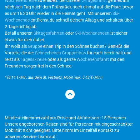
Wochenendreise
zu erleben. Bei unserer
2-Tagesfahrt
geht es am
nächsten Tag nach dem Frühstück noch einmal auf die Piste, bevor
es um 16:30 Uhr wieder in die Heimat geht. Mit unserem
Ski-
Wochenende
entfliehst du schnell deinem Alltag und schaltest über
2 Tage richtig ab.
Bei all unseren
Skitagesfahrten
oder
Ski-Wochenenden
ist sicher
etwas für dich dabei.
Ihr wollt als
Gruppe
einen Trip in den Schnee buchen? Genießt die
Vorteile, die der
Schneebeben Gruppenbus
für euch bereit hält und
reist als
Tagesskireise
oder als ganze
Wochenendfahrt
mit den
Freunden sorgenfrei in den Schnee.
* (0,14 €/Min. aus dem dt. Festnetz, Mobil max. 0,42 €/Min.)
Mindestteilnehmerzahl pro Reise und Abfahrtsort: 15 Personen
Unsere angebotenen Reisen sind für Personen mit eingeschränkter
Mobilität nicht geeignet. Bitte nimm im Einzelfall Kontakt zu
unserem Service-Team auf.