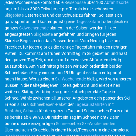
jedes Wochenende komfortable
Reisebusse
über 100
Abfahrtsorte
an, um bis zu 3000 Teilnehmer pro Termin in die schönsten
Skigebiete
Österreichs und der Schweiz zu fahren. So lässt sich
ganz spontan und kostengünstig eine
Tagesskifahrt
oder gleich ein
ganzes
Skiwochenende
planen. In der Saison werden 11 der
angesagtesten
Skigebiete
angefahren und bringen für jeden
Skireise-Begeisterten das Passende mit. Vom Neuling bis zum
Freerider, für jeden gibt es die richtige Tagesfahrt mit den richtigen
Pisten. Du kommst am frühen Vormittag im Skigebiet an und hast
den ganzen Tag Zeit, um dich auf den weißen Abfahrten richtig
auszutoben. Am Nachmittag heizen wir euch ordentlich bei der
Schneebeben Party ein und um 19 Uhr geht es dann entspannt
nach Hause. Wer zu einem
Ski-Wochenende
bleibt, wird von unseren
Bussen in die nahegelegenen Hotels gebracht und erlebt einen
weiteren Skitag. Verbringe so ganz einfach perfekte Tage im
Schnee. Wähle zwischen all unseren Angeboten dein passendes Ski-
Erlebnis: Das
Schneebeben-Paket
der
Tagesausfahrten
mit
Busfahrt
,
Skipass
für den ganzen Tag und Schneebeben Party gibt
es bereits ab € 99,90. Dir reicht ein Tag im Schnee nicht? Dann
buche unsere einzigartigen
Schneebeben Ski-Wochenenden
.
Übernachte im Skigebiet in einem Hotel/Pension um eine komplette