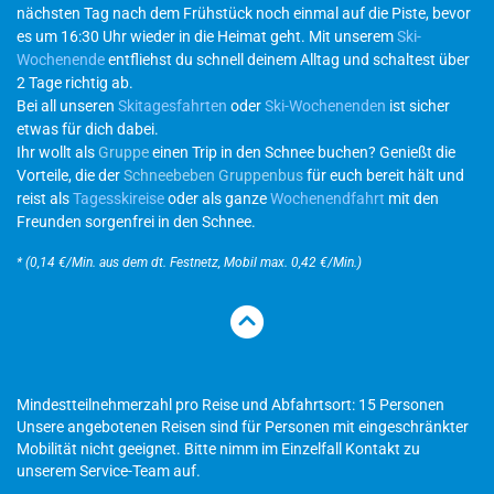
nächsten Tag nach dem Frühstück noch einmal auf die Piste, bevor
es um 16:30 Uhr wieder in die Heimat geht. Mit unserem
Ski-
Wochenende
entfliehst du schnell deinem Alltag und schaltest über
2 Tage richtig ab.
Bei all unseren
Skitagesfahrten
oder
Ski-Wochenenden
ist sicher
etwas für dich dabei.
Ihr wollt als
Gruppe
einen Trip in den Schnee buchen? Genießt die
Vorteile, die der
Schneebeben Gruppenbus
für euch bereit hält und
reist als
Tagesskireise
oder als ganze
Wochenendfahrt
mit den
Freunden sorgenfrei in den Schnee.
* (0,14 €/Min. aus dem dt. Festnetz, Mobil max. 0,42 €/Min.)
Mindestteilnehmerzahl pro Reise und Abfahrtsort: 15 Personen
Unsere angebotenen Reisen sind für Personen mit eingeschränkter
Mobilität nicht geeignet. Bitte nimm im Einzelfall Kontakt zu
unserem Service-Team auf.