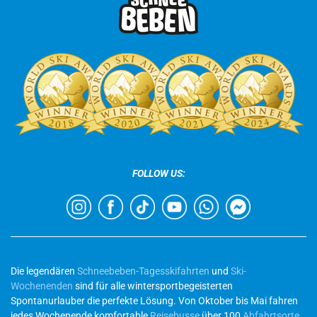
FOLLOW US:
Die legendären
Schneebeben-Tagesskifahrten
und
Ski-
Wochenenden
sind für alle wintersportbegeisterten
Spontanurlauber die perfekte Lösung. Von Oktober bis Mai fahren
jedes Wochenende komfortable
Reisebusse
über 100
Abfahrtsorte