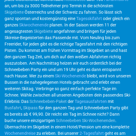
an, um bis zu 3000 Teilnehmer pro Termin in die schönsten
Skigebiete
Österreichs und der Schweiz zu fahren. So lässt sich
ganz spontan und kostengünstig eine
Tagesskifahrt
oder gleich ein
ganzes
Skiwochenende
planen. In der Saison werden 11 der
angesagtesten
Skigebiete
angefahren und bringen für jeden
Skireise-Begeisterten das Passende mit. Vom Neuling bis zum
Freerider, für jeden gibt es die richtige Tagesfahrt mit den richtigen
Pisten. Du kommst am frühen Vormittag im Skigebiet an und hast
den ganzen Tag Zeit, um dich auf den weißen Abfahrten richtig
auszutoben. Am Nachmittag heizen wir euch ordentlich bei der
Schneebeben Party ein und um 19 Uhr geht es dann entspannt
nach Hause. Wer zu einem
Ski-Wochenende
bleibt, wird von unseren
Bussen in die nahegelegenen Hotels gebracht und erlebt einen
weiteren Skitag. Verbringe so ganz einfach perfekte Tage im
Schnee. Wähle zwischen all unseren Angeboten dein passendes Ski-
Erlebnis: Das
Schneebeben-Paket
der
Tagesausfahrten
mit
Busfahrt
,
Skipass
für den ganzen Tag und Schneebeben Party gibt
es bereits ab € 99,90. Dir reicht ein Tag im Schnee nicht? Dann
buche unsere einzigartigen
Schneebeben Ski-Wochenenden
.
Übernachte im Skigebiet in einem Hotel/Pension um eine komplette
Wochenendreise
zu erleben. Bei unserer
2-Tagesfahrt
geht es am