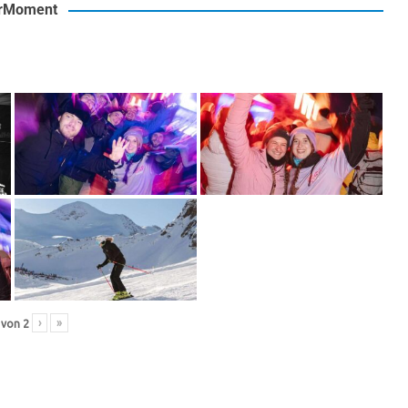
rMoment
›
»
von
2