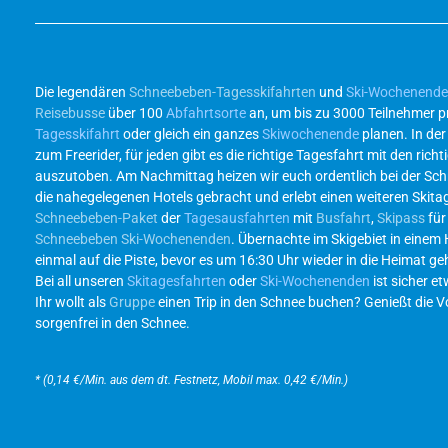
Die legendären
Schneebeben-Tagesskifahrten
und
Ski-Wochenend
Reisebusse
über 100
Abfahrtsorte
an, um bis zu 3000 Teilnehmer p
Tagesskifahrt
oder gleich ein ganzes
Skiwochenende
planen. In de
zum Freerider, für jeden gibt es die richtige Tagesfahrt mit den r
auszutoben. Am Nachmittag heizen wir euch ordentlich bei der Sc
die nahegelegenen Hotels gebracht und erlebt einen weiteren Skita
Schneebeben-Paket
der
Tagesausfahrten
mit
Busfahrt
,
Skipass
für
Schneebeben Ski-Wochenenden
. Übernachte im Skigebiet in einem
einmal auf die Piste, bevor es um 16:30 Uhr wieder in die Heimat g
Bei all unseren
Skitagesfahrten
oder
Ski-Wochenenden
ist sicher et
Ihr wollt als
Gruppe
einen Trip in den Schnee buchen? Genießt die Vor
sorgenfrei in den Schnee.
* (0,14 €/Min. aus dem dt. Festnetz, Mobil max. 0,42 €/Min.)