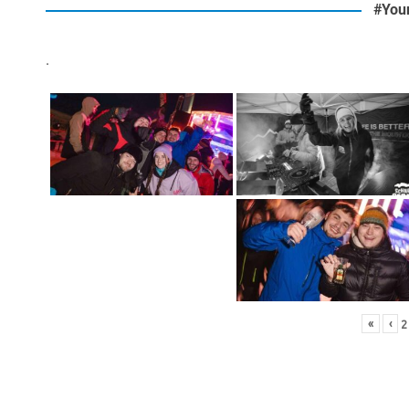
#You
.
«
‹
2