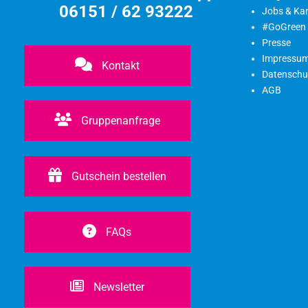
06151 / 62 93222
Jobs & Kar
#GoGreen
Presse
Impressu
Kontakt
Datenschu
AGB
Gruppenanfrage
Gutschein bestellen
FAQs
Newsletter