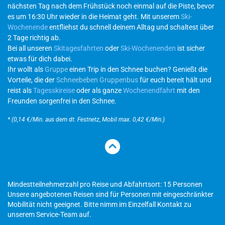
nächsten Tag nach dem Frühstück noch einmal auf die Piste, bevor
es um 16:30 Uhr wieder in die Heimat geht. Mit unserem
Ski-
Wochenende
entfliehst du schnell deinem Alltag und schaltest über
2 Tage richtig ab.
Bei all unseren
Skitagesfahrten
oder
Ski-Wochenenden
ist sicher
etwas für dich dabei.
Ihr wollt als
Gruppe
einen Trip in den Schnee buchen? Genießt die
Vorteile, die der
Schneebeben Gruppenbus
für euch bereit hält und
reist als
Tagesskireise
oder als ganze
Wochenendfahrt
mit den
Freunden sorgenfrei in den Schnee.
* (0,14 €/Min. aus dem dt. Festnetz, Mobil max. 0,42 €/Min.)
Mindestteilnehmerzahl pro Reise und Abfahrtsort: 15 Personen
Unsere angebotenen Reisen sind für Personen mit eingeschränkter
Mobilität nicht geeignet. Bitte nimm im Einzelfall Kontakt zu
unserem Service-Team auf.