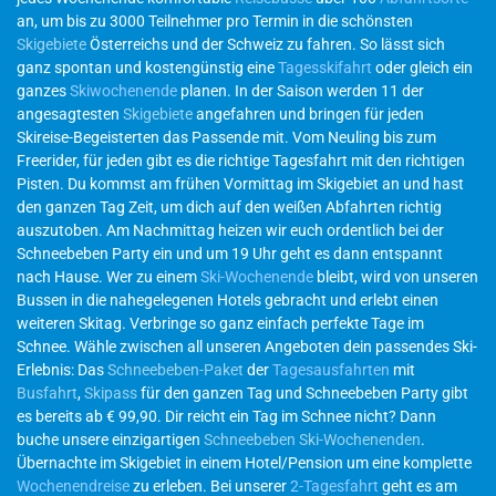
an, um bis zu 3000 Teilnehmer pro Termin in die schönsten
Skigebiete
Österreichs und der Schweiz zu fahren. So lässt sich
ganz spontan und kostengünstig eine
Tagesskifahrt
oder gleich ein
ganzes
Skiwochenende
planen. In der Saison werden 11 der
angesagtesten
Skigebiete
angefahren und bringen für jeden
Skireise-Begeisterten das Passende mit. Vom Neuling bis zum
Freerider, für jeden gibt es die richtige Tagesfahrt mit den richtigen
Pisten. Du kommst am frühen Vormittag im Skigebiet an und hast
den ganzen Tag Zeit, um dich auf den weißen Abfahrten richtig
auszutoben. Am Nachmittag heizen wir euch ordentlich bei der
Schneebeben Party ein und um 19 Uhr geht es dann entspannt
nach Hause. Wer zu einem
Ski-Wochenende
bleibt, wird von unseren
Bussen in die nahegelegenen Hotels gebracht und erlebt einen
weiteren Skitag. Verbringe so ganz einfach perfekte Tage im
Schnee. Wähle zwischen all unseren Angeboten dein passendes Ski-
Erlebnis: Das
Schneebeben-Paket
der
Tagesausfahrten
mit
Busfahrt
,
Skipass
für den ganzen Tag und Schneebeben Party gibt
es bereits ab € 99,90. Dir reicht ein Tag im Schnee nicht? Dann
buche unsere einzigartigen
Schneebeben Ski-Wochenenden
.
Übernachte im Skigebiet in einem Hotel/Pension um eine komplette
Wochenendreise
zu erleben. Bei unserer
2-Tagesfahrt
geht es am