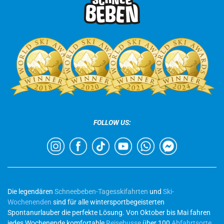
FOLLOW US:
Die legendären
Schneebeben-Tagesskifahrten
und
Ski-
Wochenenden
sind für alle wintersportbegeisterten
Spontanurlauber die perfekte Lösung. Von Oktober bis Mai fahren
jedes Wochenende komfortable
Reisebusse
über 100
Abfahrtsorte