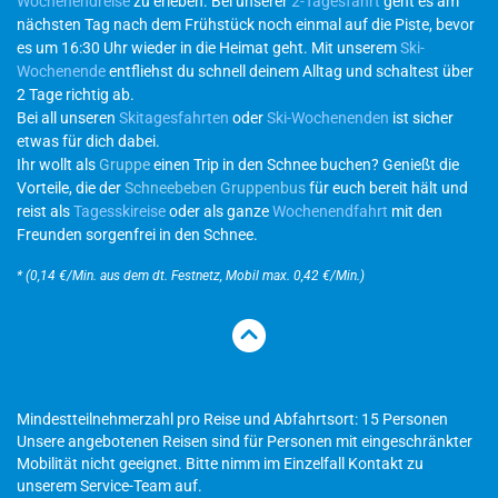
Wochenendreise
zu erleben. Bei unserer
2-Tagesfahrt
geht es am
nächsten Tag nach dem Frühstück noch einmal auf die Piste, bevor
es um 16:30 Uhr wieder in die Heimat geht. Mit unserem
Ski-
Wochenende
entfliehst du schnell deinem Alltag und schaltest über
2 Tage richtig ab.
Bei all unseren
Skitagesfahrten
oder
Ski-Wochenenden
ist sicher
etwas für dich dabei.
Ihr wollt als
Gruppe
einen Trip in den Schnee buchen? Genießt die
Vorteile, die der
Schneebeben Gruppenbus
für euch bereit hält und
reist als
Tagesskireise
oder als ganze
Wochenendfahrt
mit den
Freunden sorgenfrei in den Schnee.
* (0,14 €/Min. aus dem dt. Festnetz, Mobil max. 0,42 €/Min.)
Mindestteilnehmerzahl pro Reise und Abfahrtsort: 15 Personen
Unsere angebotenen Reisen sind für Personen mit eingeschränkter
Mobilität nicht geeignet. Bitte nimm im Einzelfall Kontakt zu
unserem Service-Team auf.