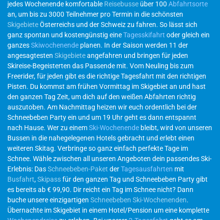
jedes Wochenende komfortable
Reisebusse
über 100
Abfahrtsorte
an, um bis zu 3000 Teilnehmer pro Termin in die schönsten
Skigebiete
Österreichs und der Schweiz zu fahren. So lässt sich
ganz spontan und kostengünstig eine
Tagesskifahrt
oder gleich ein
ganzes
Skiwochenende
planen. In der Saison werden 11 der
angesagtesten
Skigebiete
angefahren und bringen für jeden
Skireise-Begeisterten das Passende mit. Vom Neuling bis zum
Freerider, für jeden gibt es die richtige Tagesfahrt mit den richtigen
Pisten. Du kommst am frühen Vormittag im Skigebiet an und hast
den ganzen Tag Zeit, um dich auf den weißen Abfahrten richtig
auszutoben. Am Nachmittag heizen wir euch ordentlich bei der
Schneebeben Party ein und um 19 Uhr geht es dann entspannt
nach Hause. Wer zu einem
Ski-Wochenende
bleibt, wird von unseren
Bussen in die nahegelegenen Hotels gebracht und erlebt einen
weiteren Skitag. Verbringe so ganz einfach perfekte Tage im
Schnee. Wähle zwischen all unseren Angeboten dein passendes Ski-
Erlebnis: Das
Schneebeben-Paket
der
Tagesausfahrten
mit
Busfahrt
,
Skipass
für den ganzen Tag und Schneebeben Party gibt
es bereits ab € 99,90. Dir reicht ein Tag im Schnee nicht? Dann
buche unsere einzigartigen
Schneebeben Ski-Wochenenden
.
Übernachte im Skigebiet in einem Hotel/Pension um eine komplette