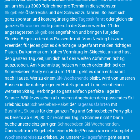
an, um bis zu 3000 Teilnehmer pro Termin in die schönsten
Skigebiete
Österreichs und der Schweiz zu fahren. So lässt sich
ganz spontan und kostengünstig eine
Tagesskifahrt
oder gleich ein
ganzes
Skiwochenende
planen. In der Saison werden 11 der
angesagtesten
Skigebiete
angefahren und bringen für jeden
Skireise-Begeisterten das Passende mit. Vom Neuling bis zum
Freerider, für jeden gibt es die richtige Tagesfahrt mit den richtigen
Pisten. Du kommst am frühen Vormittag im Skigebiet an und hast
den ganzen Tag Zeit, um dich auf den weißen Abfahrten richtig
auszutoben. Am Nachmittag heizen wir euch ordentlich bei der
Schneebeben Party ein und um 19 Uhr geht es dann entspannt
nach Hause. Wer zu einem
Ski-Wochenende
bleibt, wird von unseren
Bussen in die nahegelegenen Hotels gebracht und erlebt einen
weiteren Skitag. Verbringe so ganz einfach perfekte Tage im
Schnee. Wähle zwischen all unseren Angeboten dein passendes Ski-
Erlebnis: Das
Schneebeben-Paket
der
Tagesausfahrten
mit
Busfahrt
,
Skipass
für den ganzen Tag und Schneebeben Party gibt
es bereits ab € 99,90. Dir reicht ein Tag im Schnee nicht? Dann
buche unsere einzigartigen
Schneebeben Ski-Wochenenden
.
Übernachte im Skigebiet in einem Hotel/Pension um eine komplette
Wochenendreise
zu erleben. Bei unserer
2-Tagesfahrt
geht es am