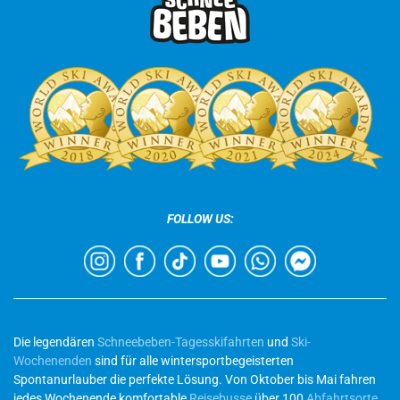
FOLLOW US:
Die legendären
Schneebeben-Tagesskifahrten
und
Ski-
Wochenenden
sind für alle wintersportbegeisterten
Spontanurlauber die perfekte Lösung. Von Oktober bis Mai fahren
jedes Wochenende komfortable
Reisebusse
über 100
Abfahrtsorte