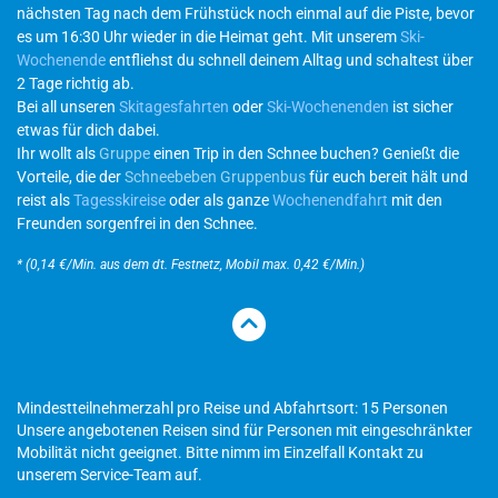
nächsten Tag nach dem Frühstück noch einmal auf die Piste, bevor
es um 16:30 Uhr wieder in die Heimat geht. Mit unserem
Ski-
Wochenende
entfliehst du schnell deinem Alltag und schaltest über
2 Tage richtig ab.
Bei all unseren
Skitagesfahrten
oder
Ski-Wochenenden
ist sicher
etwas für dich dabei.
Ihr wollt als
Gruppe
einen Trip in den Schnee buchen? Genießt die
Vorteile, die der
Schneebeben Gruppenbus
für euch bereit hält und
reist als
Tagesskireise
oder als ganze
Wochenendfahrt
mit den
Freunden sorgenfrei in den Schnee.
* (0,14 €/Min. aus dem dt. Festnetz, Mobil max. 0,42 €/Min.)
Mindestteilnehmerzahl pro Reise und Abfahrtsort: 15 Personen
Unsere angebotenen Reisen sind für Personen mit eingeschränkter
Mobilität nicht geeignet. Bitte nimm im Einzelfall Kontakt zu
unserem Service-Team auf.