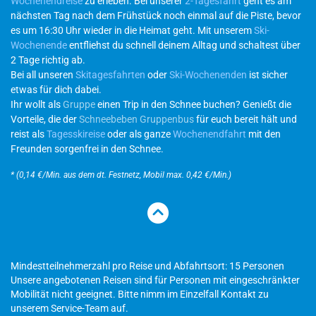
Wochenendreise
zu erleben. Bei unserer
2-Tagesfahrt
geht es am
nächsten Tag nach dem Frühstück noch einmal auf die Piste, bevor
es um 16:30 Uhr wieder in die Heimat geht. Mit unserem
Ski-
Wochenende
entfliehst du schnell deinem Alltag und schaltest über
2 Tage richtig ab.
Bei all unseren
Skitagesfahrten
oder
Ski-Wochenenden
ist sicher
etwas für dich dabei.
Ihr wollt als
Gruppe
einen Trip in den Schnee buchen? Genießt die
Vorteile, die der
Schneebeben Gruppenbus
für euch bereit hält und
reist als
Tagesskireise
oder als ganze
Wochenendfahrt
mit den
Freunden sorgenfrei in den Schnee.
* (0,14 €/Min. aus dem dt. Festnetz, Mobil max. 0,42 €/Min.)
Mindestteilnehmerzahl pro Reise und Abfahrtsort: 15 Personen
Unsere angebotenen Reisen sind für Personen mit eingeschränkter
Mobilität nicht geeignet. Bitte nimm im Einzelfall Kontakt zu
unserem Service-Team auf.