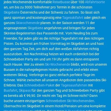
jedes Wochenende komfortable
Reisebusse
über 100
Abfahrtsorte
an, um bis zu 3000 Teilnehmer pro Termin in die schönsten
Skigebiete
Österreichs und der Schweiz zu fahren. So lässt sich
ganz spontan und kostengünstig eine
Tagesskifahrt
oder gleich ein
ganzes
Skiwochenende
planen. In der Saison werden 11 der
angesagtesten
Skigebiete
angefahren und bringen für jeden
Skireise-Begeisterten das Passende mit. Vom Neuling bis zum
Freerider, für jeden gibt es die richtige Tagesfahrt mit den richtigen
Pisten. Du kommst am frühen Vormittag im Skigebiet an und hast
den ganzen Tag Zeit, um dich auf den weißen Abfahrten richtig
auszutoben. Am Nachmittag heizen wir euch ordentlich bei der
Schneebeben Party ein und um 19 Uhr geht es dann entspannt
nach Hause. Wer zu einem
Ski-Wochenende
bleibt, wird von unseren
Bussen in die nahegelegenen Hotels gebracht und erlebt einen
weiteren Skitag. Verbringe so ganz einfach perfekte Tage im
Schnee. Wähle zwischen all unseren Angeboten dein passendes Ski-
Erlebnis: Das
Schneebeben-Paket
der
Tagesausfahrten
mit
Busfahrt
,
Skipass
für den ganzen Tag und Schneebeben Party gibt
es bereits ab € 99,90. Dir reicht ein Tag im Schnee nicht? Dann
buche unsere einzigartigen
Schneebeben Ski-Wochenenden
.
Übernachte im Skigebiet in einem Hotel/Pension um eine komplette