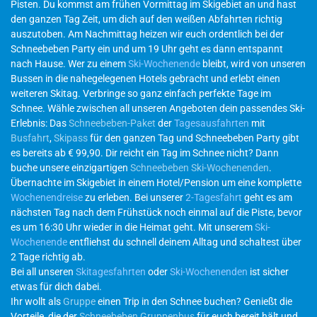
Pisten. Du kommst am frühen Vormittag im Skigebiet an und hast
den ganzen Tag Zeit, um dich auf den weißen Abfahrten richtig
auszutoben. Am Nachmittag heizen wir euch ordentlich bei der
Schneebeben Party ein und um 19 Uhr geht es dann entspannt
nach Hause. Wer zu einem
Ski-Wochenende
bleibt, wird von unseren
Bussen in die nahegelegenen Hotels gebracht und erlebt einen
weiteren Skitag. Verbringe so ganz einfach perfekte Tage im
Schnee. Wähle zwischen all unseren Angeboten dein passendes Ski-
Erlebnis: Das
Schneebeben-Paket
der
Tagesausfahrten
mit
Busfahrt
,
Skipass
für den ganzen Tag und Schneebeben Party gibt
es bereits ab € 99,90. Dir reicht ein Tag im Schnee nicht? Dann
buche unsere einzigartigen
Schneebeben Ski-Wochenenden
.
Übernachte im Skigebiet in einem Hotel/Pension um eine komplette
Wochenendreise
zu erleben. Bei unserer
2-Tagesfahrt
geht es am
nächsten Tag nach dem Frühstück noch einmal auf die Piste, bevor
es um 16:30 Uhr wieder in die Heimat geht. Mit unserem
Ski-
Wochenende
entfliehst du schnell deinem Alltag und schaltest über
2 Tage richtig ab.
Bei all unseren
Skitagesfahrten
oder
Ski-Wochenenden
ist sicher
etwas für dich dabei.
Ihr wollt als
Gruppe
einen Trip in den Schnee buchen? Genießt die
Vorteile, die der
Schneebeben Gruppenbus
für euch bereit hält und