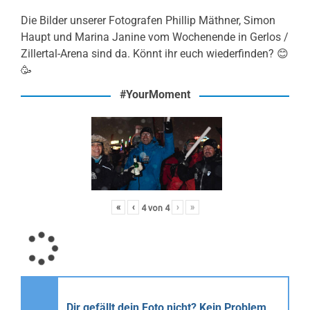
Die Bilder unserer Fotografen Phillip Mäthner, Simon
Haupt und Marina Janine vom Wochenende in Gerlos /
Zillertal-Arena sind da. Könnt ihr euch wiederfinden? 😊
🥳
#YourMoment
«
‹
›
»
4
von
4
Dir gefällt dein Foto nicht? Kein Problem,