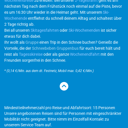
Wochenendreise
zu erleben. Bei unserer
2-Tagesfahrt
geht es am
nächsten Tag nach dem Frühstück noch einmal auf die Piste, bevor
es um 16:30 Uhr wieder in die Heimat geht. Mit unserem
Ski-
Wochenende
entfliehst du schnell deinem Alltag und schaltest über
2 Tage richtig ab.
Bei all unseren
Skitagesfahrten
oder
Ski-Wochenenden
ist sicher
etwas für dich dabei.
Ihr wollt als
Gruppe
einen Trip in den Schnee buchen? Genießt die
Vorteile, die der
Schneebeben Gruppenbus
für euch bereit hält und
reist als
Tagesskireise
oder als ganze
Wochenendfahrt
mit den
Freunden sorgenfrei in den Schnee.
* (0,14 €/Min. aus dem dt. Festnetz, Mobil max. 0,42 €/Min.)
Mindestteilnehmerzahl pro Reise und Abfahrtsort: 15 Personen
Unsere angebotenen Reisen sind für Personen mit eingeschränkter
Mobilität nicht geeignet. Bitte nimm im Einzelfall Kontakt zu
unserem Service-Team auf.