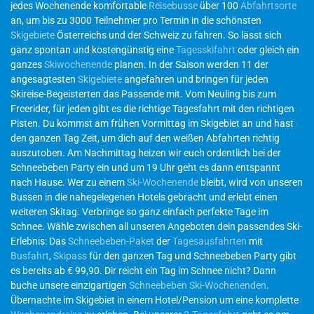
jedes Wochenende komfortable
Reisebusse
über 100
Abfahrtsorte
an, um bis zu 3000 Teilnehmer pro Termin in die schönsten
Skigebiete
Österreichs und der Schweiz zu fahren. So lässt sich
ganz spontan und kostengünstig eine
Tagesskifahrt
oder gleich ein
ganzes
Skiwochenende
planen. In der Saison werden 11 der
angesagtesten
Skigebiete
angefahren und bringen für jeden
Skireise-Begeisterten das Passende mit. Vom Neuling bis zum
Freerider, für jeden gibt es die richtige Tagesfahrt mit den richtigen
Pisten. Du kommst am frühen Vormittag im Skigebiet an und hast
den ganzen Tag Zeit, um dich auf den weißen Abfahrten richtig
auszutoben. Am Nachmittag heizen wir euch ordentlich bei der
Schneebeben Party ein und um 19 Uhr geht es dann entspannt
nach Hause. Wer zu einem
Ski-Wochenende
bleibt, wird von unseren
Bussen in die nahegelegenen Hotels gebracht und erlebt einen
weiteren Skitag. Verbringe so ganz einfach perfekte Tage im
Schnee. Wähle zwischen all unseren Angeboten dein passendes Ski-
Erlebnis: Das
Schneebeben-Paket
der
Tagesausfahrten
mit
Busfahrt
,
Skipass
für den ganzen Tag und Schneebeben Party gibt
es bereits ab € 99,90. Dir reicht ein Tag im Schnee nicht? Dann
buche unsere einzigartigen
Schneebeben Ski-Wochenenden
.
Übernachte im Skigebiet in einem Hotel/Pension um eine komplette