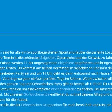
en
sind für alle wintersportbegeisterten Spontanurlauber die perfekte L
ro Termin in die schönsten
Skigebiete
Österreichs und der Schweiz zu fahr
r Saison werden 11 der angesagtesten
Skigebiete
angefahren und bringen 
ichtigen Pisten. Du kommst am frühen Vormittag im Skigebiet an und hast d
hneebeben Party ein und um 19 Uhr geht es dann entspannt nach Hause.
g. Verbringe so ganz einfach perfekte Tage im Schnee. Wähle zwischen al
 den ganzen Tag und Schneebeben Party gibt es bereits ab € 99,90. Dir re
 Hotel/Pension um eine komplette
Wochenendreise
zu erleben. Bei unsere
eht. Mit unserem
Ski-Wochenende
entfliehst du schnell deinem Alltag und s
was für dich dabei.
teile, die der
Schneebeben Gruppenbus
für euch bereit hält und reist als