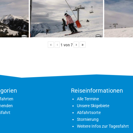
«
‹
›
»
1
von
7
gorien
Reiseinformationen
fahrten
Alle Termine
nenden
Unsere Skigebiete
ifahrt
Abfahrtsorte
Stornierung
Weitere Infos zur Tagesfahrt