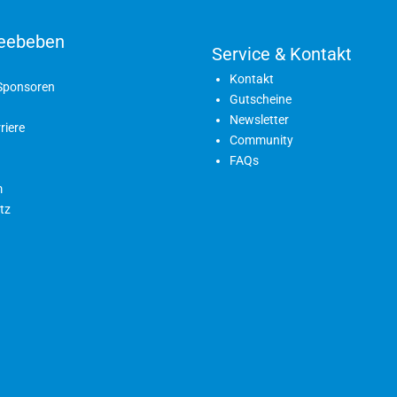
eebeben
Service & Kontakt
Kontakt
 Sponsoren
Gutscheine
Newsletter
riere
Community
FAQs
m
tz