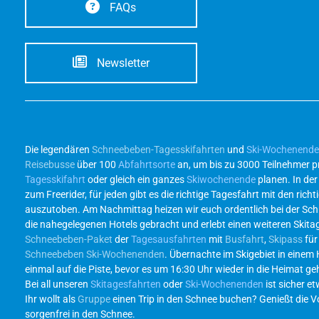
FAQs
Newsletter
Die legendären
Schneebeben-Tagesskifahrten
und
Ski-Wochenend
Reisebusse
über 100
Abfahrtsorte
an, um bis zu 3000 Teilnehmer p
Tagesskifahrt
oder gleich ein ganzes
Skiwochenende
planen. In de
zum Freerider, für jeden gibt es die richtige Tagesfahrt mit den r
auszutoben. Am Nachmittag heizen wir euch ordentlich bei der Sc
die nahegelegenen Hotels gebracht und erlebt einen weiteren Skita
Schneebeben-Paket
der
Tagesausfahrten
mit
Busfahrt
,
Skipass
für
Schneebeben Ski-Wochenenden
. Übernachte im Skigebiet in einem
einmal auf die Piste, bevor es um 16:30 Uhr wieder in die Heimat g
Bei all unseren
Skitagesfahrten
oder
Ski-Wochenenden
ist sicher et
Ihr wollt als
Gruppe
einen Trip in den Schnee buchen? Genießt die Vor
sorgenfrei in den Schnee.