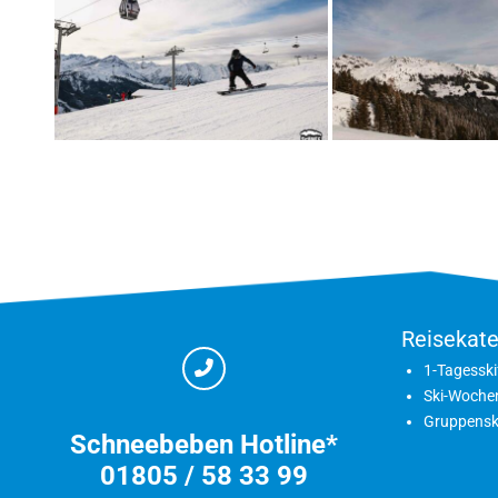
Reisekate
1-Tagesski
Ski-Woche
Gruppensk
Schneebeben Hotline*
01805 / 58 33 99