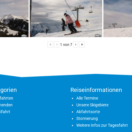
«
‹
›
»
1
von
7
gorien
Reiseinformationen
fahrten
Alle Termine
nenden
Unsere Skigebiete
ifahrt
Abfahrtsorte
Stornierung
Weitere Infos zur Tagesfahrt