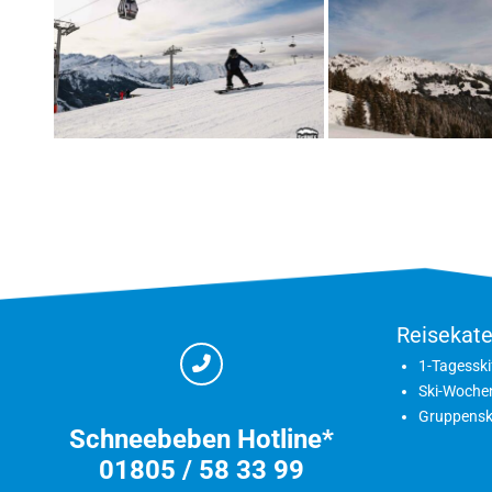
Reisekate
1-Tagesski
Ski-Woche
Gruppensk
Schneebeben Hotline*
01805 / 58 33 99