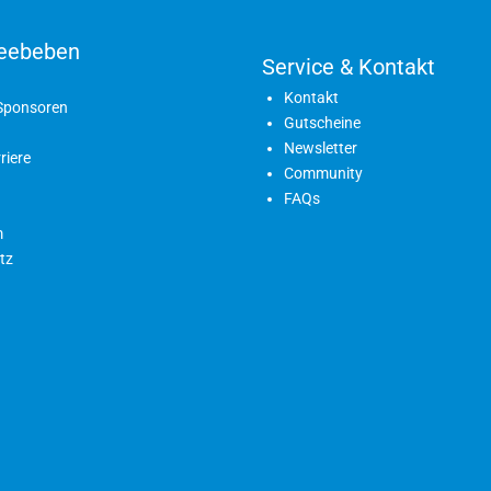
eebeben
Service & Kontakt
Kontakt
 Sponsoren
Gutscheine
Newsletter
riere
Community
FAQs
m
tz