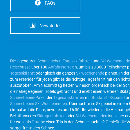
FAQs
Newsletter
Die legendären
Schneebeben-Tagesskifahrten
und
Ski-Wochenend
Reisebusse
über 100
Abfahrtsorte
an, um bis zu 3000 Teilnehmer p
Tagesskifahrt
oder gleich ein ganzes
Skiwochenende
planen. In de
zum Freerider, für jeden gibt es die richtige Tagesfahrt mit den r
auszutoben. Am Nachmittag heizen wir euch ordentlich bei der Sc
die nahegelegenen Hotels gebracht und erlebt einen weiteren Skita
Schneebeben-Paket
der
Tagesausfahrten
mit
Busfahrt
,
Skipass
für
Schneebeben Ski-Wochenenden
. Übernachte im Skigebiet in einem
einmal auf die Piste, bevor es um 16:30 Uhr wieder in die Heimat g
Bei all unseren
Skitagesfahrten
oder
Ski-Wochenenden
ist sicher et
Ihr wollt als
Gruppe
einen Trip in den Schnee buchen? Genießt die Vor
sorgenfrei in den Schnee.