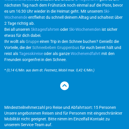
nächsten Tag nach dem Frühstück noch einmal auf die Piste, bevor
es um 16:30 Uhr wieder in die Heimat geht. Mit unserem
Ski-
Wochenende
entfliehst du schnell deinem Alltag und schaltest über
2 Tage richtig ab.
Bei all unseren
Skitagesfahrten
oder
Ski-Wochenenden
ist sicher
etwas für dich dabei.
Ihr wollt als
Gruppe
einen Trip in den Schnee buchen? Genießt die
Vorteile, die der
Schneebeben Gruppenbus
für euch bereit hält und
reist als
Tagesskireise
oder als ganze
Wochenendfahrt
mit den
Freunden sorgenfrei in den Schnee.
* (0,14 €/Min. aus dem dt. Festnetz, Mobil max. 0,42 €/Min.)
Mindestteilnehmerzahl pro Reise und Abfahrtsort: 15 Personen
Unsere angebotenen Reisen sind für Personen mit eingeschränkter
Mobilität nicht geeignet. Bitte nimm im Einzelfall Kontakt zu
unserem Service-Team auf.