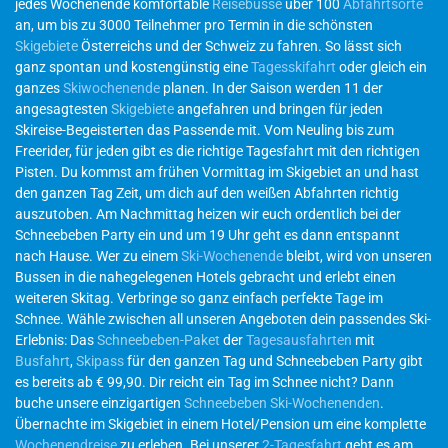
jedes Wochenende komfortable
Reisebusse
über 100
Abfahrtsorte
an, um bis zu 3000 Teilnehmer pro Termin in die schönsten
Skigebiete
Österreichs und der Schweiz zu fahren. So lässt sich
ganz spontan und kostengünstig eine
Tagesskifahrt
oder gleich ein
ganzes
Skiwochenende
planen. In der Saison werden 11 der
angesagtesten
Skigebiete
angefahren und bringen für jeden
Skireise-Begeisterten das Passende mit. Vom Neuling bis zum
Freerider, für jeden gibt es die richtige Tagesfahrt mit den richtigen
Pisten. Du kommst am frühen Vormittag im Skigebiet an und hast
den ganzen Tag Zeit, um dich auf den weißen Abfahrten richtig
auszutoben. Am Nachmittag heizen wir euch ordentlich bei der
Schneebeben Party ein und um 19 Uhr geht es dann entspannt
nach Hause. Wer zu einem
Ski-Wochenende
bleibt, wird von unseren
Bussen in die nahegelegenen Hotels gebracht und erlebt einen
weiteren Skitag. Verbringe so ganz einfach perfekte Tage im
Schnee. Wähle zwischen all unseren Angeboten dein passendes Ski-
Erlebnis: Das
Schneebeben-Paket
der
Tagesausfahrten
mit
Busfahrt
,
Skipass
für den ganzen Tag und Schneebeben Party gibt
es bereits ab € 99,90. Dir reicht ein Tag im Schnee nicht? Dann
buche unsere einzigartigen
Schneebeben Ski-Wochenenden
.
Übernachte im Skigebiet in einem Hotel/Pension um eine komplette
Wochenendreise
zu erleben. Bei unserer
2-Tagesfahrt
geht es am