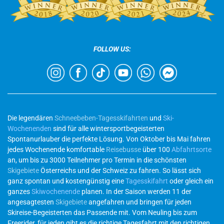
FOLLOW US:
Die legendären
Schneebeben-Tagesskifahrten
und
Ski-
Wochenenden
sind für alle wintersportbegeisterten
Spontanurlauber die perfekte Lösung. Von Oktober bis Mai fahren
jedes Wochenende komfortable
Reisebusse
über 100
Abfahrtsorte
an, um bis zu 3000 Teilnehmer pro Termin in die schönsten
Skigebiete
Österreichs und der Schweiz zu fahren. So lässt sich
ganz spontan und kostengünstig eine
Tagesskifahrt
oder gleich ein
ganzes
Skiwochenende
planen. In der Saison werden 11 der
angesagtesten
Skigebiete
angefahren und bringen für jeden
Skireise-Begeisterten das Passende mit. Vom Neuling bis zum
Freerider, für jeden gibt es die richtige Tagesfahrt mit den richtigen