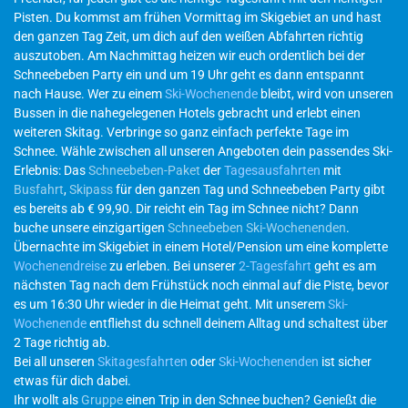
Pisten. Du kommst am frühen Vormittag im Skigebiet an und hast
den ganzen Tag Zeit, um dich auf den weißen Abfahrten richtig
auszutoben. Am Nachmittag heizen wir euch ordentlich bei der
Schneebeben Party ein und um 19 Uhr geht es dann entspannt
nach Hause. Wer zu einem
Ski-Wochenende
bleibt, wird von unseren
Bussen in die nahegelegenen Hotels gebracht und erlebt einen
weiteren Skitag. Verbringe so ganz einfach perfekte Tage im
Schnee. Wähle zwischen all unseren Angeboten dein passendes Ski-
Erlebnis: Das
Schneebeben-Paket
der
Tagesausfahrten
mit
Busfahrt
,
Skipass
für den ganzen Tag und Schneebeben Party gibt
es bereits ab € 99,90. Dir reicht ein Tag im Schnee nicht? Dann
buche unsere einzigartigen
Schneebeben Ski-Wochenenden
.
Übernachte im Skigebiet in einem Hotel/Pension um eine komplette
Wochenendreise
zu erleben. Bei unserer
2-Tagesfahrt
geht es am
nächsten Tag nach dem Frühstück noch einmal auf die Piste, bevor
es um 16:30 Uhr wieder in die Heimat geht. Mit unserem
Ski-
Wochenende
entfliehst du schnell deinem Alltag und schaltest über
2 Tage richtig ab.
Bei all unseren
Skitagesfahrten
oder
Ski-Wochenenden
ist sicher
etwas für dich dabei.
Ihr wollt als
Gruppe
einen Trip in den Schnee buchen? Genießt die