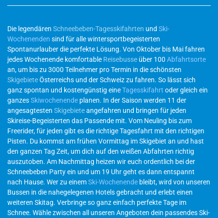
Die legendären
Schneebeben-Tagesskifahrten
und
Ski-
Wochenenden
sind für alle wintersportbegeisterten
Spontanurlauber die perfekte Lösung. Von Oktober bis Mai fahren
jedes Wochenende komfortable
Reisebusse
über 100
Abfahrtsorte
an, um bis zu 3000 Teilnehmer pro Termin in die schönsten
Skigebiete
Österreichs und der Schweiz zu fahren. So lässt sich
ganz spontan und kostengünstig eine
Tagesskifahrt
oder gleich ein
ganzes
Skiwochenende
planen. In der Saison werden 11 der
angesagtesten
Skigebiete
angefahren und bringen für jeden
Skireise-Begeisterten das Passende mit. Vom Neuling bis zum
Freerider, für jeden gibt es die richtige Tagesfahrt mit den richtigen
Pisten. Du kommst am frühen Vormittag im Skigebiet an und hast
den ganzen Tag Zeit, um dich auf den weißen Abfahrten richtig
auszutoben. Am Nachmittag heizen wir euch ordentlich bei der
Schneebeben Party ein und um 19 Uhr geht es dann entspannt
nach Hause. Wer zu einem
Ski-Wochenende
bleibt, wird von unseren
Bussen in die nahegelegenen Hotels gebracht und erlebt einen
weiteren Skitag. Verbringe so ganz einfach perfekte Tage im
Schnee. Wähle zwischen all unseren Angeboten dein passendes Ski-