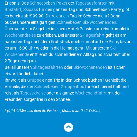
Erlebnis: Das
Schneebeben-Paket
der
Tagesausfahrten
mit
Busfahrt
,
Skipass
für den ganzen Tag und Schneebeben Party gibt
es bereits ab € 99,90. Dir reicht ein Tag im Schnee nicht? Dann
buche unsere einzigartigen
Schneebeben Ski-Wochenenden
.
Übernachte im Skigebiet in einem Hotel/Pension um eine komplette
Wochenendreise
zu erleben. Bei unserer
2-Tagesfahrt
geht es am
nächsten Tag nach dem Frühstück noch einmal auf die Piste, bevor
es um 16:30 Uhr wieder in die Heimat geht. Mit unserem
Ski-
Wochenende
entfliehst du schnell deinem Alltag und schaltest über
2 Tage richtig ab.
Bei all unseren
Skitagesfahrten
oder
Ski-Wochenenden
ist sicher
etwas für dich dabei.
Ihr wollt als
Gruppe
einen Trip in den Schnee buchen? Genießt die
Vorteile, die der
Schneebeben Gruppenbus
für euch bereit hält und
reist als
Tagesskireise
oder als ganze
Wochenendfahrt
mit den
Freunden sorgenfrei in den Schnee.
* (0,14 €/Min. aus dem dt. Festnetz, Mobil max. 0,42 €/Min.)