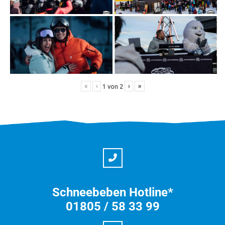
«
‹
›
»
1
von
2
Schneebeben Hotline*
01805 / 58 33 99