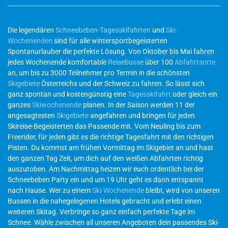
Die legendären
Schneebeben-Tagesskifahrten
und
Ski-
Wochenenden
sind für alle wintersportbegeisterten
Spontanurlauber die perfekte Lösung. Von Oktober bis Mai fahren
jedes Wochenende komfortable
Reisebusse
über 100
Abfahrtsorte
an, um bis zu 3000 Teilnehmer pro Termin in die schönsten
Skigebiete
Österreichs und der Schweiz zu fahren. So lässt sich
ganz spontan und kostengünstig eine
Tagesskifahrt
oder gleich ein
ganzes
Skiwochenende
planen. In der Saison werden 11 der
angesagtesten
Skigebiete
angefahren und bringen für jeden
Skireise-Begeisterten das Passende mit. Vom Neuling bis zum
Freerider, für jeden gibt es die richtige Tagesfahrt mit den richtigen
Pisten. Du kommst am frühen Vormittag im Skigebiet an und hast
den ganzen Tag Zeit, um dich auf den weißen Abfahrten richtig
auszutoben. Am Nachmittag heizen wir euch ordentlich bei der
Schneebeben Party ein und um 19 Uhr geht es dann entspannt
nach Hause. Wer zu einem
Ski-Wochenende
bleibt, wird von unseren
Bussen in die nahegelegenen Hotels gebracht und erlebt einen
weiteren Skitag. Verbringe so ganz einfach perfekte Tage im
Schnee. Wähle zwischen all unseren Angeboten dein passendes Ski-