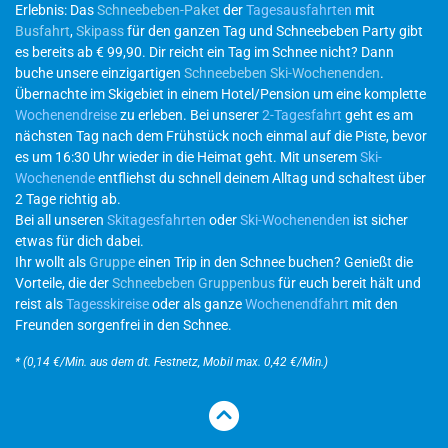
Erlebnis: Das
Schneebeben-Paket
der
Tagesausfahrten
mit
Busfahrt
,
Skipass
für den ganzen Tag und Schneebeben Party gibt
es bereits ab € 99,90. Dir reicht ein Tag im Schnee nicht? Dann
buche unsere einzigartigen
Schneebeben Ski-Wochenenden
.
Übernachte im Skigebiet in einem Hotel/Pension um eine komplette
Wochenendreise
zu erleben. Bei unserer
2-Tagesfahrt
geht es am
nächsten Tag nach dem Frühstück noch einmal auf die Piste, bevor
es um 16:30 Uhr wieder in die Heimat geht. Mit unserem
Ski-
Wochenende
entfliehst du schnell deinem Alltag und schaltest über
2 Tage richtig ab.
Bei all unseren
Skitagesfahrten
oder
Ski-Wochenenden
ist sicher
etwas für dich dabei.
Ihr wollt als
Gruppe
einen Trip in den Schnee buchen? Genießt die
Vorteile, die der
Schneebeben Gruppenbus
für euch bereit hält und
reist als
Tagesskireise
oder als ganze
Wochenendfahrt
mit den
Freunden sorgenfrei in den Schnee.
* (0,14 €/Min. aus dem dt. Festnetz, Mobil max. 0,42 €/Min.)