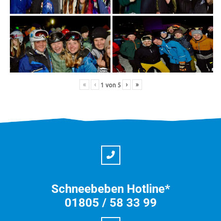
«
‹
›
»
1
von
5
Schneebeben Hotline*
01805 / 58 33 99