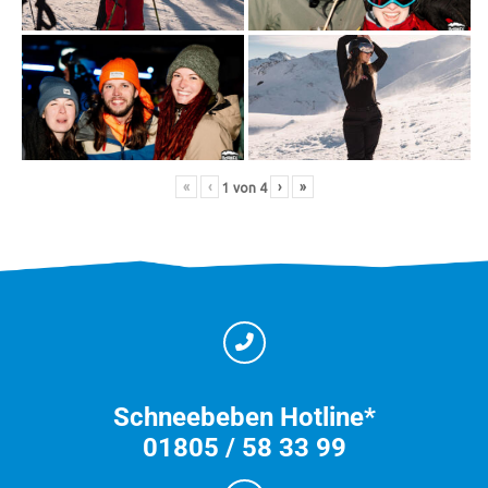
«
‹
›
»
1
von
4
Schneebeben Hotline*
01805 / 58 33 99