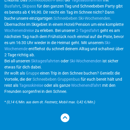
Erlebnis: Das
Schneebeben-Paket
der
Tagesausfahrten
mit
Busfahrt
,
Skipass
für den ganzen Tag und Schneebeben Party gibt
es bereits ab € 99,90. Dir reicht ein Tag im Schnee nicht? Dann
buche unsere einzigartigen
Schneebeben Ski-Wochenenden
.
Übernachte im Skigebiet in einem Hotel/Pension um eine komplette
Wochenendreise
zu erleben. Bei unserer
2-Tagesfahrt
geht es am
nächsten Tag nach dem Frühstück noch einmal auf die Piste, bevor
es um 16:30 Uhr wieder in die Heimat geht. Mit unserem
Ski-
Wochenende
entfliehst du schnell deinem Alltag und schaltest über
2 Tage richtig ab.
Bei all unseren
Skitagesfahrten
oder
Ski-Wochenenden
ist sicher
etwas für dich dabei.
Ihr wollt als
Gruppe
einen Trip in den Schnee buchen? Genießt die
Vorteile, die der
Schneebeben Gruppenbus
für euch bereit hält und
reist als
Tagesskireise
oder als ganze
Wochenendfahrt
mit den
Freunden sorgenfrei in den Schnee.
* (0,14 €/Min. aus dem dt. Festnetz, Mobil max. 0,42 €/Min.)