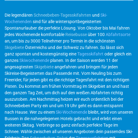
Die legendären
Schneebeben-Tagesskifahrten
und
Ski-
Wochenenden
sind für alle wintersportbegeisterten
Spontanurlauber die perfekte Lösung. Von Oktober bis Mai fahren
jedes Wochenende komfortable
Reisebusse
über 100
Abfahrtsorte
an, um bis zu 3000 Teilnehmer pro Termin in die schönsten
Skigebiete
Österreichs und der Schweiz zu fahren. So lässt sich
ganz spontan und kostengünstig eine
Tagesskifahrt
oder gleich ein
ganzes
Skiwochenende
planen. In der Saison werden 11 der
angesagtesten
Skigebiete
angefahren und bringen für jeden
Skireise-Begeisterten das Passende mit. Vom Neuling bis zum
Freerider, für jeden gibt es die richtige Tagesfahrt mit den richtigen
Pisten. Du kommst am frühen Vormittag im Skigebiet an und hast
den ganzen Tag Zeit, um dich auf den weißen Abfahrten richtig
auszutoben. Am Nachmittag heizen wir euch ordentlich bei der
Schneebeben Party ein und um 19 Uhr geht es dann entspannt
nach Hause. Wer zu einem
Ski-Wochenende
bleibt, wird von unseren
Bussen in die nahegelegenen Hotels gebracht und erlebt einen
weiteren Skitag. Verbringe so ganz einfach perfekte Tage im
Schnee. Wähle zwischen all unseren Angeboten dein passendes Ski-