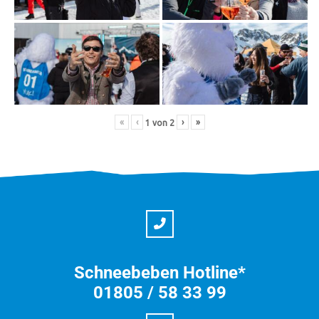
«
‹
›
»
1
von
2
Schneebeben Hotline*
01805 / 58 33 99