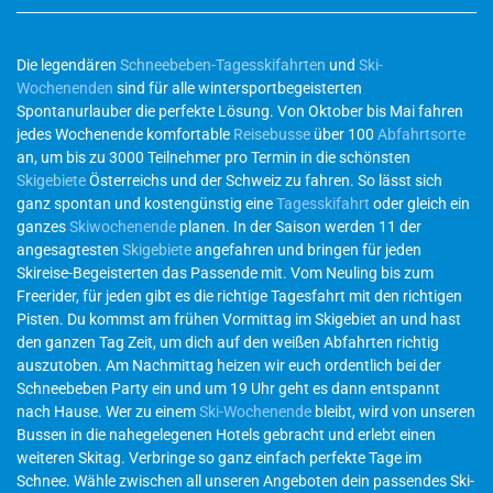
Die legendären
Schneebeben-Tagesskifahrten
und
Ski-
Wochenenden
sind für alle wintersportbegeisterten
Spontanurlauber die perfekte Lösung. Von Oktober bis Mai fahren
jedes Wochenende komfortable
Reisebusse
über 100
Abfahrtsorte
an, um bis zu 3000 Teilnehmer pro Termin in die schönsten
Skigebiete
Österreichs und der Schweiz zu fahren. So lässt sich
ganz spontan und kostengünstig eine
Tagesskifahrt
oder gleich ein
ganzes
Skiwochenende
planen. In der Saison werden 11 der
angesagtesten
Skigebiete
angefahren und bringen für jeden
Skireise-Begeisterten das Passende mit. Vom Neuling bis zum
Freerider, für jeden gibt es die richtige Tagesfahrt mit den richtigen
Pisten. Du kommst am frühen Vormittag im Skigebiet an und hast
den ganzen Tag Zeit, um dich auf den weißen Abfahrten richtig
auszutoben. Am Nachmittag heizen wir euch ordentlich bei der
Schneebeben Party ein und um 19 Uhr geht es dann entspannt
nach Hause. Wer zu einem
Ski-Wochenende
bleibt, wird von unseren
Bussen in die nahegelegenen Hotels gebracht und erlebt einen
weiteren Skitag. Verbringe so ganz einfach perfekte Tage im
Schnee. Wähle zwischen all unseren Angeboten dein passendes Ski-