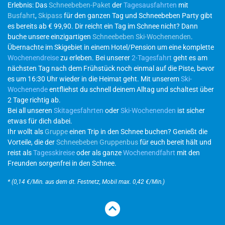
Erlebnis: Das
Schneebeben-Paket
der
Tagesausfahrten
mit
Busfahrt
,
Skipass
für den ganzen Tag und Schneebeben Party gibt
es bereits ab € 99,90. Dir reicht ein Tag im Schnee nicht? Dann
buche unsere einzigartigen
Schneebeben Ski-Wochenenden
.
Übernachte im Skigebiet in einem Hotel/Pension um eine komplette
Wochenendreise
zu erleben. Bei unserer
2-Tagesfahrt
geht es am
nächsten Tag nach dem Frühstück noch einmal auf die Piste, bevor
es um 16:30 Uhr wieder in die Heimat geht. Mit unserem
Ski-
Wochenende
entfliehst du schnell deinem Alltag und schaltest über
2 Tage richtig ab.
Bei all unseren
Skitagesfahrten
oder
Ski-Wochenenden
ist sicher
etwas für dich dabei.
Ihr wollt als
Gruppe
einen Trip in den Schnee buchen? Genießt die
Vorteile, die der
Schneebeben Gruppenbus
für euch bereit hält und
reist als
Tagesskireise
oder als ganze
Wochenendfahrt
mit den
Freunden sorgenfrei in den Schnee.
* (0,14 €/Min. aus dem dt. Festnetz, Mobil max. 0,42 €/Min.)