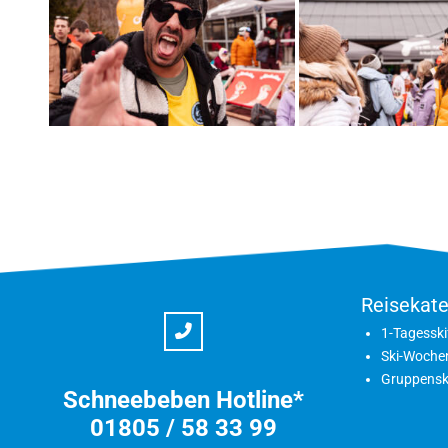
Reisekate
1-Tagesski
Ski-Woche
Gruppensk
Schneebeben Hotline*
01805 / 58 33 99