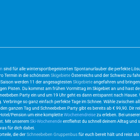
en
sind für alle wintersportbegeisterten Spontanurlauber die perfekte L
ro Termin in die schönsten
Skigebiete
Österreichs und der Schweiz zu fahr
r Saison werden 11 der angesagtesten
Skigebiete
angefahren und bringen 
ichtigen Pisten. Du kommst am frühen Vormittag im Skigebiet an und hast d
hneebeben Party ein und um 19 Uhr geht es dann entspannt nach Hause.
g. Verbringe so ganz einfach perfekte Tage im Schnee. Wähle zwischen al
 den ganzen Tag und Schneebeben Party gibt es bereits ab € 99,90. Dir re
 Hotel/Pension um eine komplette
Wochenendreise
zu erleben. Bei unsere
eht. Mit unserem
Ski-Wochenende
entfliehst du schnell deinem Alltag und s
was für dich dabei.
teile, die der
Schneebeben Gruppenbus
für euch bereit hält und reist als