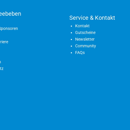
eebeben
Service & Kontakt
Kontakt
 Sponsoren
Gutscheine
Newsletter
riere
Community
FAQs
m
tz