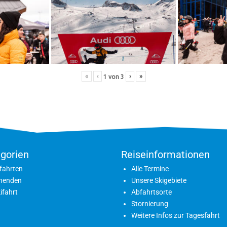
«
‹
›
»
1
von
3
gorien
Reiseinformationen
fahrten
Alle Termine
nenden
Unsere Skigebiete
ifahrt
Abfahrtsorte
Stornierung
Weitere Infos zur Tagesfahrt