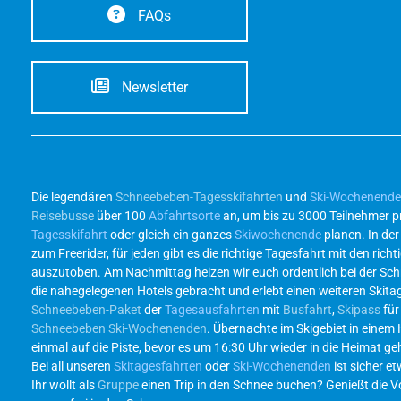
FAQs
Newsletter
Die legendären
Schneebeben-Tagesskifahrten
und
Ski-Wochenend
Reisebusse
über 100
Abfahrtsorte
an, um bis zu 3000 Teilnehmer p
Tagesskifahrt
oder gleich ein ganzes
Skiwochenende
planen. In de
zum Freerider, für jeden gibt es die richtige Tagesfahrt mit den r
auszutoben. Am Nachmittag heizen wir euch ordentlich bei der Sc
die nahegelegenen Hotels gebracht und erlebt einen weiteren Skita
Schneebeben-Paket
der
Tagesausfahrten
mit
Busfahrt
,
Skipass
für
Schneebeben Ski-Wochenenden
. Übernachte im Skigebiet in einem
einmal auf die Piste, bevor es um 16:30 Uhr wieder in die Heimat g
Bei all unseren
Skitagesfahrten
oder
Ski-Wochenenden
ist sicher et
Ihr wollt als
Gruppe
einen Trip in den Schnee buchen? Genießt die Vor