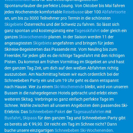
Spontanurlauber die perfekte Lösung. Von Oktober bis Mai fahren
jedes Wochenende komfortable
Reisebusse
über 100
Abfahrtsorte
an, um bis zu 3000 Teilnehmer pro Termin in die schönsten
Skigebiete
Österreichs und der Schweiz zu fahren. So lässt sich
ganz spontan und kostengünstig eine
Tagesskifahrt
oder gleich ein
ganzes
Skiwochenende
planen. In der Saison werden 11 der
angesagtesten
Skigebiete
angefahren und bringen für jeden
Skireise-Begeisterten das Passende mit. Vom Neuling bis zum
Freerider, für jeden gibt es die richtige Tagesfahrt mit den richtigen
Pisten. Du kommst am frühen Vormittag im Skigebiet an und hast
den ganzen Tag Zeit, um dich auf den weißen Abfahrten richtig
auszutoben. Am Nachmittag heizen wir euch ordentlich bei der
Schneebeben Party ein und um 19 Uhr geht es dann entspannt
nach Hause. Wer zu einem
Ski-Wochenende
bleibt, wird von unseren
Bussen in die nahegelegenen Hotels gebracht und erlebt einen
weiteren Skitag. Verbringe so ganz einfach perfekte Tage im
Schnee. Wähle zwischen all unseren Angeboten dein passendes Ski-
Erlebnis: Das
Schneebeben-Paket
der
Tagesausfahrten
mit
Busfahrt
,
Skipass
für den ganzen Tag und Schneebeben Party gibt
es bereits ab € 99,90. Dir reicht ein Tag im Schnee nicht? Dann
buche unsere einzigartigen
Schneebeben Ski-Wochenenden
.