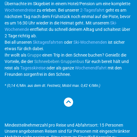
Übernachte im Skigebiet in einem Hotel/Pension um eine komplette
Wochenendreise
zu erleben. Bei unserer
2-Tagesfahrt
geht es am
nächsten Tag nach dem Frühstück noch einmal auf die Piste, bevor
es um 16:30 Uhr wieder in die Heimat geht. Mit unserem
Ski-
Wochenende
entfliehst du schnell deinem Alltag und schaltest über
2 Tage richtig ab.
Bei all unseren
Skitagesfahrten
oder
Ski-Wochenenden
ist sicher
etwas für dich dabei.
Ihr wollt als
Gruppe
einen Trip in den Schnee buchen? Genießt die
Vorteile, die der
Schneebeben Gruppenbus
für euch bereit hält und
reist als
Tagesskireise
oder als ganze
Wochenendfahrt
mit den
Freunden sorgenfrei in den Schnee.
* (0,14 €/Min. aus dem dt. Festnetz, Mobil max. 0,42 €/Min.)
Mindestteilnehmerzahl pro Reise und Abfahrtsort: 15 Personen
Unsere angebotenen Reisen sind für Personen mit eingeschränkter