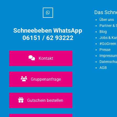
Das Schn
Über uns
Partner &
Schneebeben WhatsApp
Blog
06151 / 62 93222
Jobs & Kar
#GoGreen
Presse
Impressu
Kontakt
Datenschu
AGB
Gruppenanfrage
Gutschein bestellen