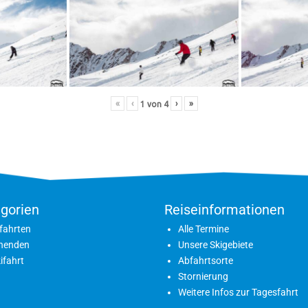
«
‹
›
»
1
von
4
gorien
Reiseinformationen
fahrten
Alle Termine
nenden
Unsere Skigebiete
ifahrt
Abfahrtsorte
Stornierung
Weitere Infos zur Tagesfahrt