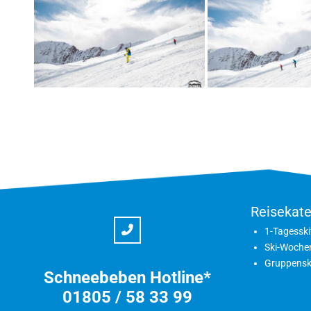
Reisekate
1-Tagesski
Ski-Woche
Gruppensk
Schneebeben Hotline*
01805 / 58 33 99