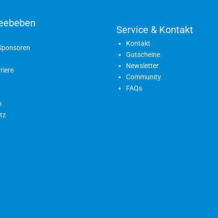
eebeben
Service & Kontakt
Kontakt
 Sponsoren
Gutscheine
Newsletter
riere
Community
FAQs
m
tz