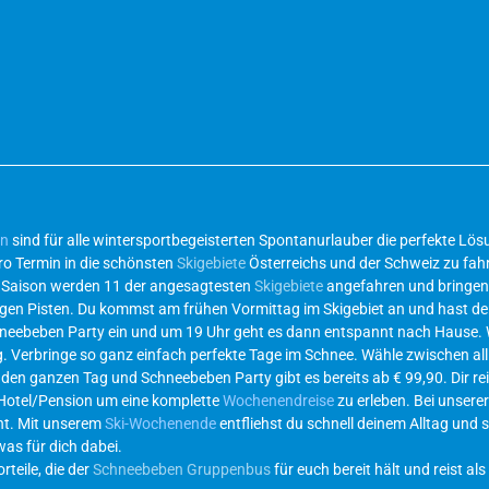
en
sind für alle wintersportbegeisterten Spontanurlauber die perfekte L
ro Termin in die schönsten
Skigebiete
Österreichs und der Schweiz zu fahr
r Saison werden 11 der angesagtesten
Skigebiete
angefahren und bringen 
ichtigen Pisten. Du kommst am frühen Vormittag im Skigebiet an und hast d
hneebeben Party ein und um 19 Uhr geht es dann entspannt nach Hause.
g. Verbringe so ganz einfach perfekte Tage im Schnee. Wähle zwischen al
 den ganzen Tag und Schneebeben Party gibt es bereits ab € 99,90. Dir re
 Hotel/Pension um eine komplette
Wochenendreise
zu erleben. Bei unsere
eht. Mit unserem
Ski-Wochenende
entfliehst du schnell deinem Alltag und s
was für dich dabei.
teile, die der
Schneebeben Gruppenbus
für euch bereit hält und reist als