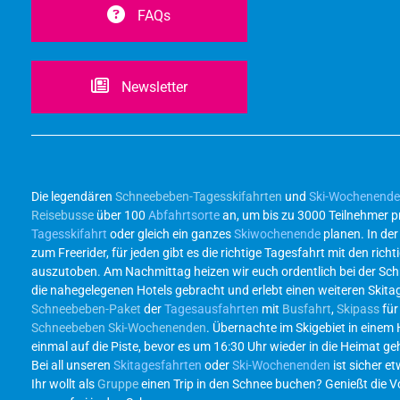
FAQs
Newsletter
Die legendären
Schneebeben-Tagesskifahrten
und
Ski-Wochenend
Reisebusse
über 100
Abfahrtsorte
an, um bis zu 3000 Teilnehmer p
Tagesskifahrt
oder gleich ein ganzes
Skiwochenende
planen. In de
zum Freerider, für jeden gibt es die richtige Tagesfahrt mit den r
auszutoben. Am Nachmittag heizen wir euch ordentlich bei der Sc
die nahegelegenen Hotels gebracht und erlebt einen weiteren Skita
Schneebeben-Paket
der
Tagesausfahrten
mit
Busfahrt
,
Skipass
für
Schneebeben Ski-Wochenenden
. Übernachte im Skigebiet in einem
einmal auf die Piste, bevor es um 16:30 Uhr wieder in die Heimat g
Bei all unseren
Skitagesfahrten
oder
Ski-Wochenenden
ist sicher et
Ihr wollt als
Gruppe
einen Trip in den Schnee buchen? Genießt die Vor