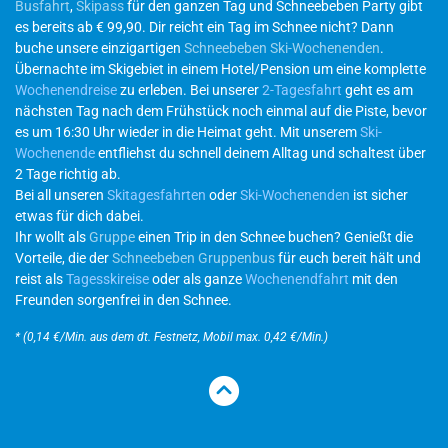
Busfahrt
,
Skipass
für den ganzen Tag und Schneebeben Party gibt
es bereits ab € 99,90. Dir reicht ein Tag im Schnee nicht? Dann
buche unsere einzigartigen
Schneebeben Ski-Wochenenden
.
Übernachte im Skigebiet in einem Hotel/Pension um eine komplette
Wochenendreise
zu erleben. Bei unserer
2-Tagesfahrt
geht es am
nächsten Tag nach dem Frühstück noch einmal auf die Piste, bevor
es um 16:30 Uhr wieder in die Heimat geht. Mit unserem
Ski-
Wochenende
entfliehst du schnell deinem Alltag und schaltest über
2 Tage richtig ab.
Bei all unseren
Skitagesfahrten
oder
Ski-Wochenenden
ist sicher
etwas für dich dabei.
Ihr wollt als
Gruppe
einen Trip in den Schnee buchen? Genießt die
Vorteile, die der
Schneebeben Gruppenbus
für euch bereit hält und
reist als
Tagesskireise
oder als ganze
Wochenendfahrt
mit den
Freunden sorgenfrei in den Schnee.
* (0,14 €/Min. aus dem dt. Festnetz, Mobil max. 0,42 €/Min.)