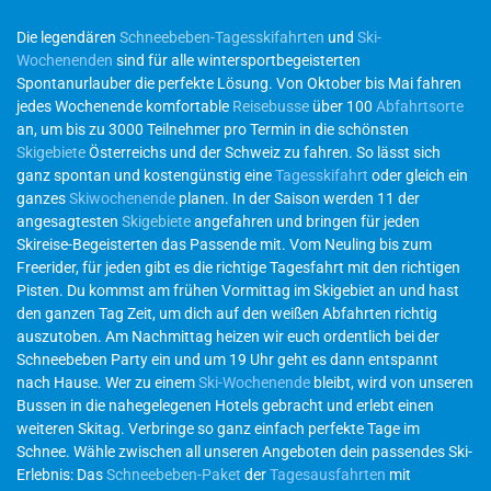
Die legendären
Schneebeben-Tagesskifahrten
und
Ski-
Wochenenden
sind für alle wintersportbegeisterten
Spontanurlauber die perfekte Lösung. Von Oktober bis Mai fahren
jedes Wochenende komfortable
Reisebusse
über 100
Abfahrtsorte
an, um bis zu 3000 Teilnehmer pro Termin in die schönsten
Skigebiete
Österreichs und der Schweiz zu fahren. So lässt sich
ganz spontan und kostengünstig eine
Tagesskifahrt
oder gleich ein
ganzes
Skiwochenende
planen. In der Saison werden 11 der
angesagtesten
Skigebiete
angefahren und bringen für jeden
Skireise-Begeisterten das Passende mit. Vom Neuling bis zum
Freerider, für jeden gibt es die richtige Tagesfahrt mit den richtigen
Pisten. Du kommst am frühen Vormittag im Skigebiet an und hast
den ganzen Tag Zeit, um dich auf den weißen Abfahrten richtig
auszutoben. Am Nachmittag heizen wir euch ordentlich bei der
Schneebeben Party ein und um 19 Uhr geht es dann entspannt
nach Hause. Wer zu einem
Ski-Wochenende
bleibt, wird von unseren
Bussen in die nahegelegenen Hotels gebracht und erlebt einen
weiteren Skitag. Verbringe so ganz einfach perfekte Tage im
Schnee. Wähle zwischen all unseren Angeboten dein passendes Ski-
Erlebnis: Das
Schneebeben-Paket
der
Tagesausfahrten
mit