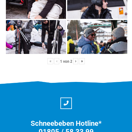
«
‹
›
»
1
von
2
Schneebeben Hotline*
01805 / 58 33 99