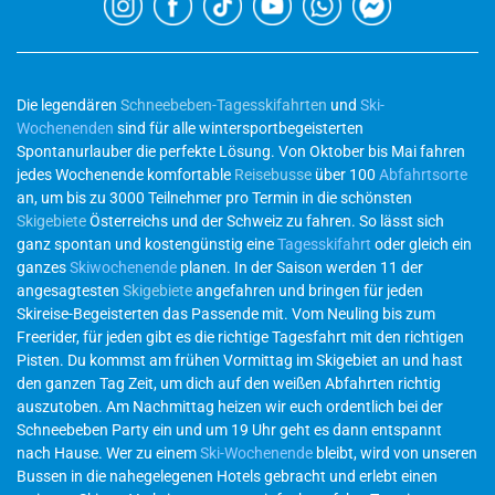
Die legendären
Schneebeben-Tagesskifahrten
und
Ski-
Wochenenden
sind für alle wintersportbegeisterten
Spontanurlauber die perfekte Lösung. Von Oktober bis Mai fahren
jedes Wochenende komfortable
Reisebusse
über 100
Abfahrtsorte
an, um bis zu 3000 Teilnehmer pro Termin in die schönsten
Skigebiete
Österreichs und der Schweiz zu fahren. So lässt sich
ganz spontan und kostengünstig eine
Tagesskifahrt
oder gleich ein
ganzes
Skiwochenende
planen. In der Saison werden 11 der
angesagtesten
Skigebiete
angefahren und bringen für jeden
Skireise-Begeisterten das Passende mit. Vom Neuling bis zum
Freerider, für jeden gibt es die richtige Tagesfahrt mit den richtigen
Pisten. Du kommst am frühen Vormittag im Skigebiet an und hast
den ganzen Tag Zeit, um dich auf den weißen Abfahrten richtig
auszutoben. Am Nachmittag heizen wir euch ordentlich bei der
Schneebeben Party ein und um 19 Uhr geht es dann entspannt
nach Hause. Wer zu einem
Ski-Wochenende
bleibt, wird von unseren
Bussen in die nahegelegenen Hotels gebracht und erlebt einen