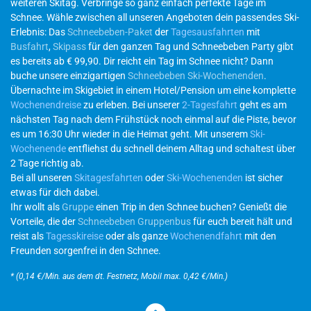
weiteren Skitag. Verbringe so ganz einfach perfekte Tage im
Schnee. Wähle zwischen all unseren Angeboten dein passendes Ski-
Erlebnis: Das
Schneebeben-Paket
der
Tagesausfahrten
mit
Busfahrt
,
Skipass
für den ganzen Tag und Schneebeben Party gibt
es bereits ab € 99,90. Dir reicht ein Tag im Schnee nicht? Dann
buche unsere einzigartigen
Schneebeben Ski-Wochenenden
.
Übernachte im Skigebiet in einem Hotel/Pension um eine komplette
Wochenendreise
zu erleben. Bei unserer
2-Tagesfahrt
geht es am
nächsten Tag nach dem Frühstück noch einmal auf die Piste, bevor
es um 16:30 Uhr wieder in die Heimat geht. Mit unserem
Ski-
Wochenende
entfliehst du schnell deinem Alltag und schaltest über
2 Tage richtig ab.
Bei all unseren
Skitagesfahrten
oder
Ski-Wochenenden
ist sicher
etwas für dich dabei.
Ihr wollt als
Gruppe
einen Trip in den Schnee buchen? Genießt die
Vorteile, die der
Schneebeben Gruppenbus
für euch bereit hält und
reist als
Tagesskireise
oder als ganze
Wochenendfahrt
mit den
Freunden sorgenfrei in den Schnee.
* (0,14 €/Min. aus dem dt. Festnetz, Mobil max. 0,42 €/Min.)