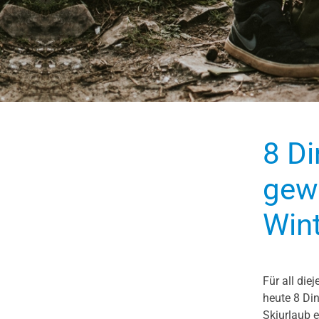
8 Di
gew
Win
Für all die
heute 8 Din
Skiurlaub e