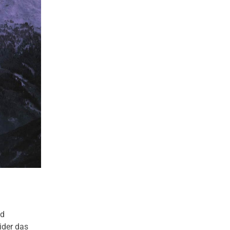
nd
ider das