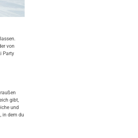
lassen.
der von
i Party
draußen
ich gibt,
eiche und
, in dem du