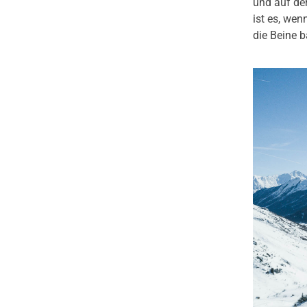
und auf de
ist es, we
die Beine 