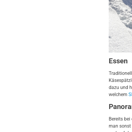
Essen
Traditionel
Käsespätzl
dazu und ha
welchem
S
Panora
Bereits bei
man sonst 