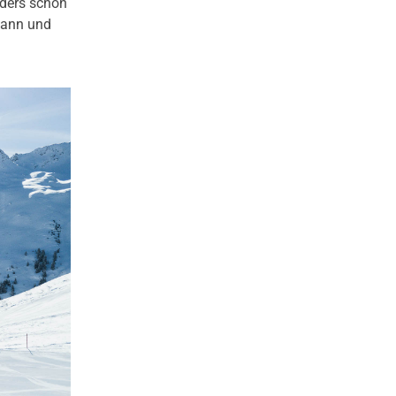
ders schön
kann und