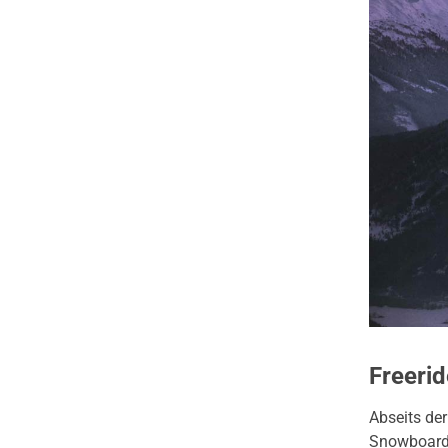
Freeri
Abseits de
Snowboardfa