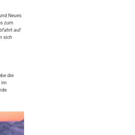
 und Neues
es zum
bfahrt auf
n sich
ebe die
 im
nde