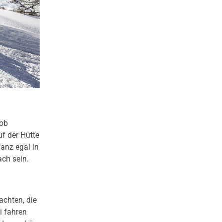
 ob
f der Hütte
anz egal in
ch sein.
achten, die
i fahren