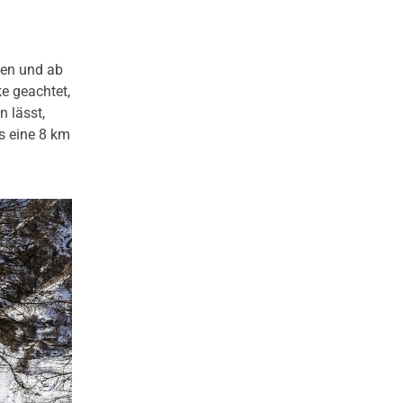
tten und ab
ke geachtet,
 lässt,
s eine 8 km